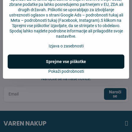
Kontakt
zbrane podatke pa lahko posredujemo partnerjem v EU, ZDA ali
drugih državah. Piškotki se uporabljajo za izboljšanje
ustreznosti oglasov s strani Google Ads –
podrobnosti tukaj
ali
Meta –
podrobnosti tukaj
(Facebook, Instagram).S klikom na
info​@4robot​.si
'Sprejmi vse piškotke' izjavljate, da se strinjate s to obdelavo.
Spodaj lahko najdete podrobne informacije ali prilagodite svoje
nastavitve.
Izjava o zasebnosti
Sprejme vse piškotke
Newsletter
Pokaži podrobnosti
Naročite se na naše novice:
Naroči
se
VAREN NAKUP