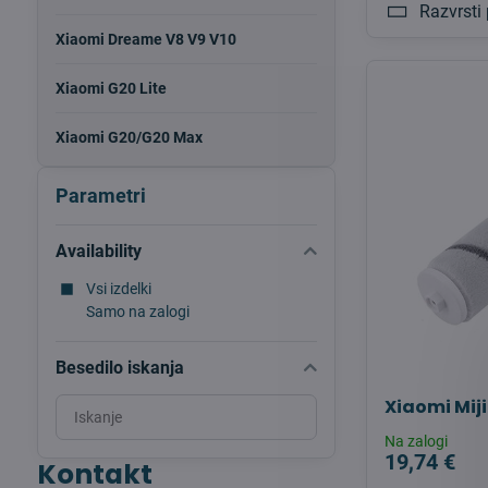
Razvrsti 
Xiaomi Dreame V8 V9 V10
Xiaomi G20 Lite
Xiaomi G20/G20 Max
Parametri
Availability
Vsi izdelki
Samo na zalogi
Besedilo iskanja
Xiaomi Mij
Search
filter
Na zalogi
results
19,74 €
Kontakt
by