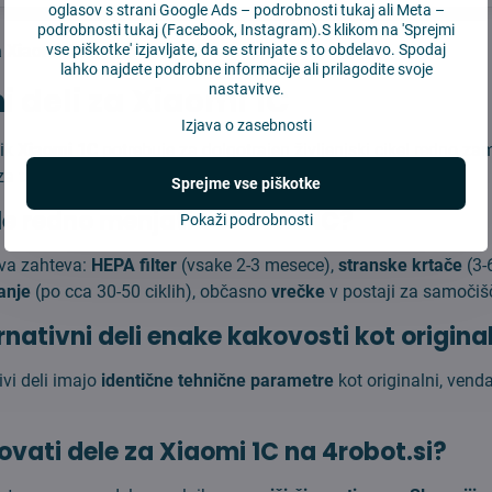
oglasov s strani Google Ads –
podrobnosti tukaj
ali Meta –
podrobnosti tukaj
(Facebook, Instagram).S klikom na 'Sprejmi
vse piškotke' izjavljate, da se strinjate s to obdelavo. Spodaj
a Xiaomi 1C
✓ 40% cenejši ✓ Original kakovost.
lahko najdete podrobne informacije ali prilagodite svoje
nastavitve.
i deli za Xiaomi 1C
Izjava o zasebnosti
nik
Xiaomi 1C
potrebuje za dolgotrajen življenjski cikel redno z
a ta konkreten model po ugodnih cenah.
Sprejme vse piškotke
le redno menjati v Xiaomi 1C?
Pokaži podrobnosti
va zahteva:
HEPA filter
(vsake 2-3 mesece),
stranske krtače
(3-
anje
(po cca 30-50 ciklih), občasno
vrečke
v postaji za samočišče
ernativni deli enake kakovosti kot origina
ivi deli imajo
identične tehnične parametre
kot originalni, vend
ovati dele za Xiaomi 1C na 4robot.si?