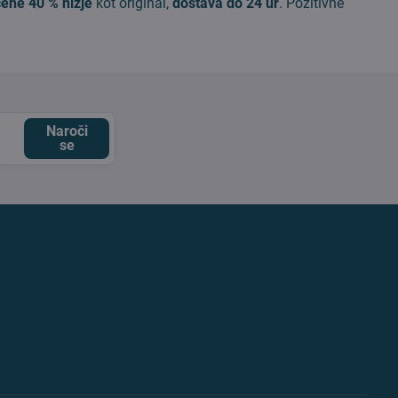
cene 40 % nižje
kot original,
dostava do 24 ur
. Pozitivne
Naroči
se