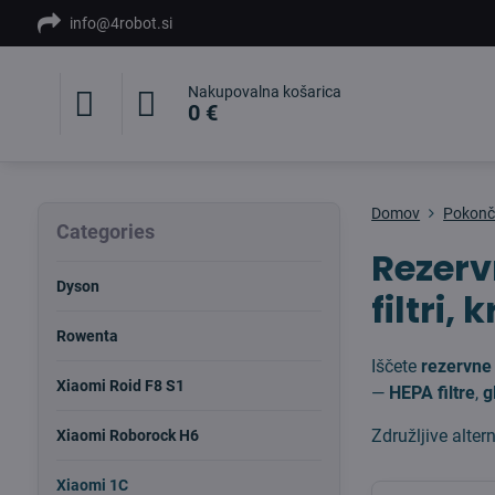
info@4robot.si
Nakupovalna košarica
0 €
Domov
Pokončn
Categories
Rezerv
Dyson
filtri, 
Rowenta
Iščete
rezervne 
Xiaomi Roid F8 S1
—
HEPA filtre
,
g
Združljive alter
Xiaomi Roborock H6
Xiaomi 1C