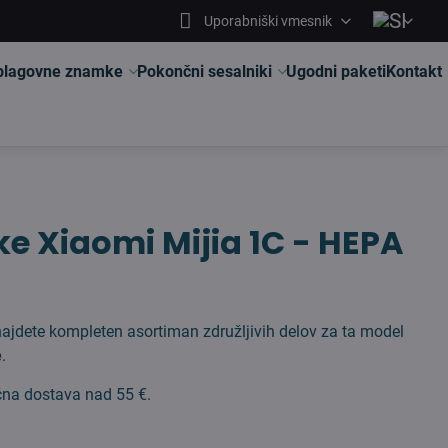
Uporabniški vmesnik
 blagovne znamke
Pokončni sesalniki
Ugodni paketi
Kontakt
ke Xiaomi Mijia 1C - HEPA
ajdete kompleten asortiman združljivih delov za ta model
e
.
čna dostava nad 55 €.