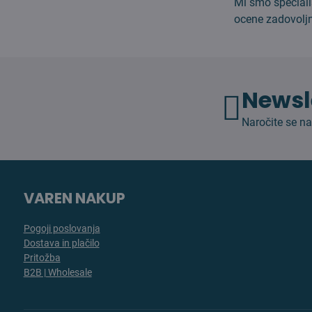
Mi smo speciali
ocene zadovoljn
Newsl
Naročite se na
VAREN NAKUP
Pogoji poslovanja
Dostava in plačilo
Pritožba
B2B | Wholesale