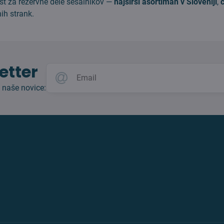
st za rezervne dele sesalnikov —
najširši asortiman v Sloveniji
,
ih strank.
etter
 naše novice: