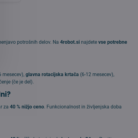
amenjavo potrošnih delov. Na
4robot.si
najdete
vse potrebne
6 mesecev),
glavna rotacijska krtača
(6-12 mesecev),
nje (če je del).
lni?
ar za
40 % nižjo ceno
. Funkcionalnost in življenjska doba