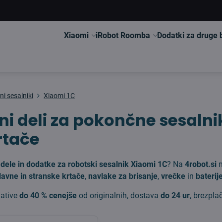
Xiaomi
iRobot Roomba
Dodatki za druge
i sesalniki
Xiaomi 1C
ni deli za pokončne sesalni
krtače
dele in dodatke za robotski sesalnik Xiaomi 1C
? Na
4robot.si
n
lavne in stranske krtače
,
navlake za brisanje
,
vrečke
in
baterij
native
do 40 % cenejše
od originalnih, dostava
do 24 ur
, brezpla