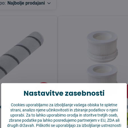
po:
Najbolje prodajani
22,37 €
Nastavitve zasebnosti
11%
Cookies uporabljamo za izboljšanje vašega obiska te spletne
ia 1C Glavna krtača
Xiaomi Mijia 1C Filter 2 kos
strani, analizo njene učinkovitosti in zbiranje podatkov o njeni
uporabi. Za to lahko uporabimo orodja in storitve tretjih oseb,
Na zalogi
V košarico
V ko
12,80 €
zbrane podatke pa lahko posredujemo partnerjem v EU, ZDA ali
drugih državah. Piškotki se uporabljajo za izboljšanje ustreznosti