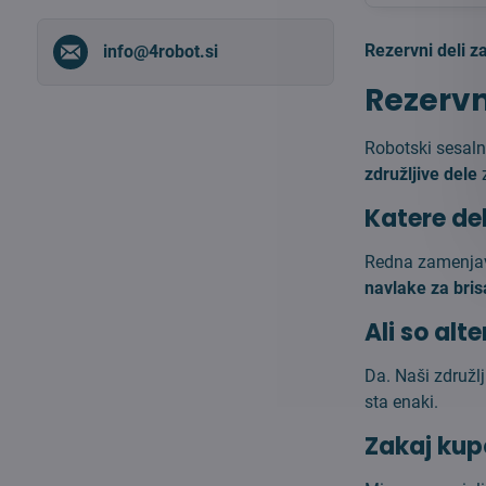
fulltext
Rezervni deli z
info​@4robot​.si
Rezervn
Robotski sesal
združljive dele
z
Katere de
Redna zamenja
navlake za bris
Ali so alt
Da. Naši združlj
sta enaki.
Zakaj kup