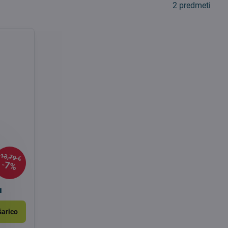
2
predmeti
13,79 €
7%
a
šarico