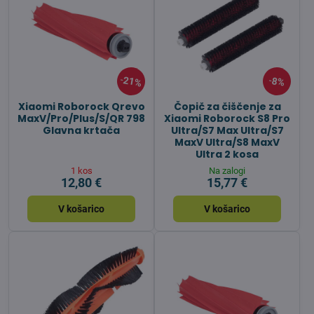
21%
8%
Xiaomi Roborock Qrevo
Čopič za čiščenje za
MaxV/Pro/Plus/S/QR 798
Xiaomi Roborock S8 Pro
Glavna krtača
Ultra/S7 Max Ultra/S7
MaxV Ultra/S8 MaxV
Ultra 2 kosa
1 kos
Na zalogi
12,80 €
15,77 €
V košarico
V košarico