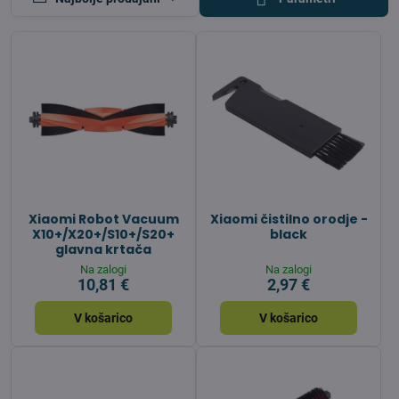
Xiaomi Robot Vacuum
Xiaomi čistilno orodje -
X10+/X20+/S10+/S20+
black
glavna krtača
Na zalogi
Na zalogi
10,81 €
2,97 €
V košarico
V košarico