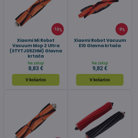
10%
9%
Xiaomi Mi Robot
Xiaomi Robot Vacuum
Vacuum Mop 2 Ultra
E10 Glavna krtača
(STYTJ05ZHM) Glavna
krtača
Na zalogi
Na zalogi
8,83 €
9,82 €
V košarico
V košarico