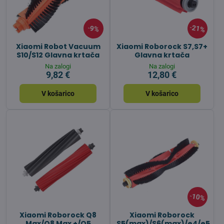
21%
9%
Xiaomi Robot Vacuum
Xiaomi Roborock S7,S7+
S10/S12 Glavna krtača
Glavna krtača
Na zalogi
Na zalogi
9,82 €
12,80 €
V košarico
V košarico
10%
Xiaomi Roborock Q8
Xiaomi Roborock
Max/Q8 Max +/Q5
S5(max)/S6(max)/e4/e5