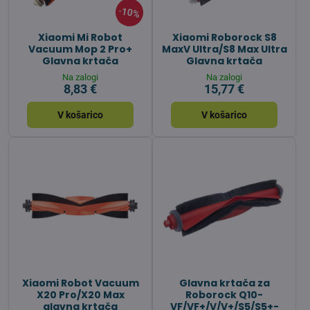
10%
Xiaomi Mi Robot
Xiaomi Roborock S8
Vacuum Mop 2 Pro+
MaxV Ultra/S8 Max Ultra
Glavna krtača
Glavna krtača
Na zalogi
Na zalogi
8,83 €
15,77 €
V košarico
V košarico
Xiaomi Robot Vacuum
Glavna krtača za
X20 Pro/X20 Max
Roborock Q10-
glavna krtača
VF/VF+/V/V+/S5/S5+-