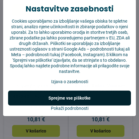
Nastavitve zasebnosti
V košarico
V košarico
Cookies uporabljamo za izboljšanje vašega obiska te spletne
strani, analizo njene učinkovitosti in zbiranje podatkov o njeni
uporabi. Za to lahko uporabimo orodja in storitve tretjih oseb,
zbrane podatke pa lahko posredujemo partnerjem v EU, ZDA ali
drugih državah. Piškotki se uporabljajo za izboljšanje
ustreznosti oglasov s strani Google Ads –
podrobnosti tukaj
ali
Meta –
podrobnosti tukaj
(Facebook, Instagram).S klikom na
'Sprejmi vse piškotke' izjavljate, da se strinjate s to obdelavo.
Spodaj lahko najdete podrobne informacije ali prilagodite svoje
nastavitve.
Izjava o zasebnosti
Κύρια βούρτσα για
Xiaomi Robot Vacuum
Xiaomi Vacuum
X10 glavna krtača
H40/S40 – Ανταλλακτική
Sprejme vse piškotke
βούρτσα για ηλεκτρική
σκούπα
Pokaži podrobnosti
Na zalogi
Na zalogi
10,81 €
10,81 €
V košarico
V košarico