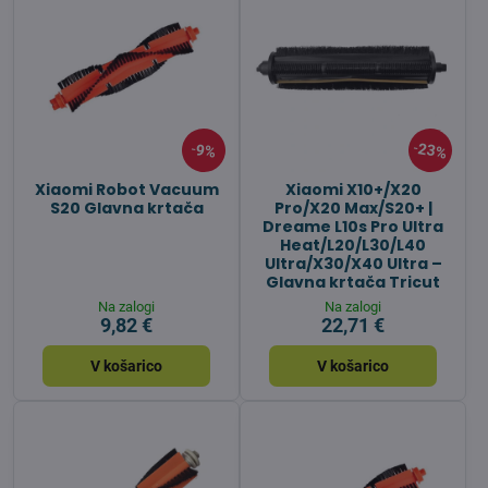
23%
9%
Xiaomi Robot Vacuum
Xiaomi X10+/X20
S20 Glavna krtača
Pro/X20 Max/S20+ |
Dreame L10s Pro Ultra
Heat/L20/L30/L40
Ultra/X30/X40 Ultra –
Glavna krtača Tricut
Na zalogi
Na zalogi
9,82 €
22,71 €
V košarico
V košarico