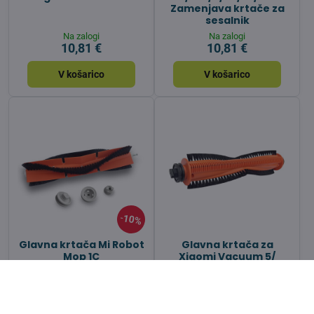
Zamenjava krtače za
sesalnik
Na zalogi
Na zalogi
10,81 €
10,81 €
V košarico
V košarico
10%
Glavna krtača Mi Robot
Glavna krtača za
Mop 1C
Xiaomi Vacuum 5/
Vacuum 5 PRO -
Nadomestna krtača za
sesalnik
Na zalogi
Na zalogi