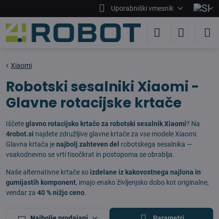
Uporabniški vmesnik
Xiaomi
Robotski sesalniki Xiaomi -
Glavne rotacijske krtače
Iščete
glavno rotacijsko krtačo za robotski sesalnik Xiaomi
? Na
4robot.si
najdete združljive glavne krtače za vse modele Xiaomi.
Glavna krtača je
najbolj zahteven del
robotskega sesalnika —
vsakodnevno se vrti tisočkrat in postopoma se obrablja.
Naše alternativne krtače so
izdelane iz kakovostnega najlona in
gumijastih komponent
, imajo enako življenjsko dobo kot originalne,
vendar za
40 % nižjo ceno
.
Najbolje prodajani
Parametri