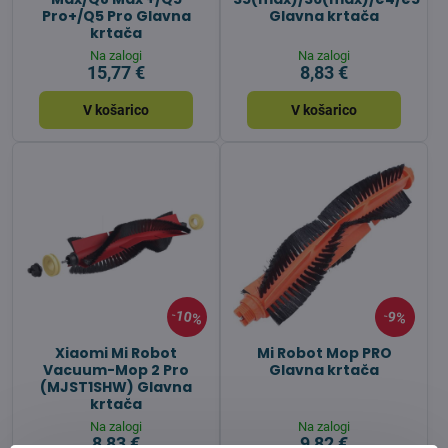
Pro+/Q5 Pro Glavna
Glavna krtača
krtača
Na zalogi
Na zalogi
15,77 €
8,83 €
V košarico
V košarico
10%
9%
Xiaomi Mi Robot
Mi Robot Mop PRO
Vacuum-Mop 2 Pro
Glavna krtača
(MJST1SHW) Glavna
krtača
Na zalogi
Na zalogi
8,83 €
9,82 €