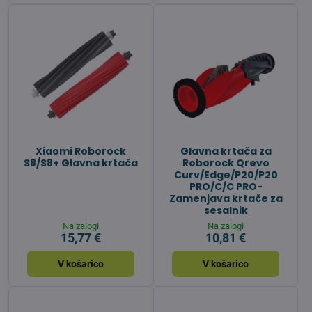
Xiaomi Roborock
Glavna krtača za
S8/S8+ Glavna krtača
Roborock Qrevo
Curv/Edge/P20/P20
PRO/C/C PRO-
Zamenjava krtače za
sesalnik
Na zalogi
Na zalogi
15,77 €
10,81 €
V košarico
V košarico