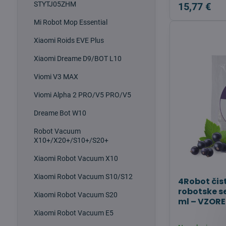
STYTJ05ZHM
15,77 €
Mi Robot Mop Essential
Xiaomi Roids EVE Plus
Xiaomi Dreame D9/BOT L10
Viomi V3 MAX
Viomi Alpha 2 PRO/V5 PRO/V5
Dreame Bot W10
Robot Vacuum
X10+/X20+/S10+/S20+
Xiaomi Robot Vacuum X10
Xiaomi Robot Vacuum S10/S12
4Robot čis
robotske s
Xiaomi Robot Vacuum S20
ml – VZOR
Xiaomi Robot Vacuum E5