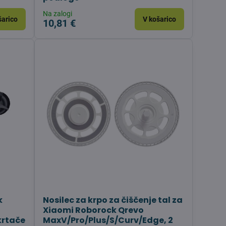
Na zalogi
šarico
V košarico
10,81 €
k
Nosilec za krpo za čiščenje tal za
Xiaomi Roborock Qrevo
krtače
MaxV/Pro/Plus/S/Curv/Edge, 2