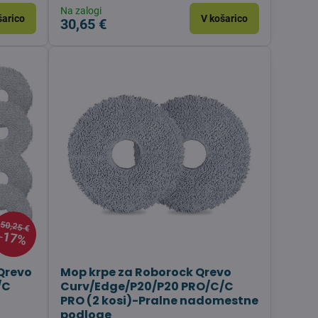
Na zalogi
šarico
V košarico
30,65 €
50,25 €
17%
Qrevo
Mop krpe za Roborock Qrevo
/C
Curv/Edge/P20/P20 PRO/C/C
PRO (2 kosi)-Pralne nadomestne
podloge