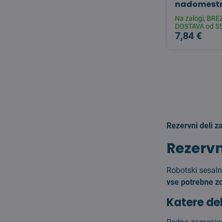
nadomestn
Na zalogi, BR
DOSTAVA od 55
7,84 €
Rezervni deli 
Rezervn
Robotski sesal
vse potrebne zd
Katere de