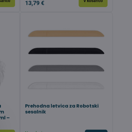
šarico
V košarico
13,79 €
a
Prehodna letvica za Robotski
im
sesalnik
ml –