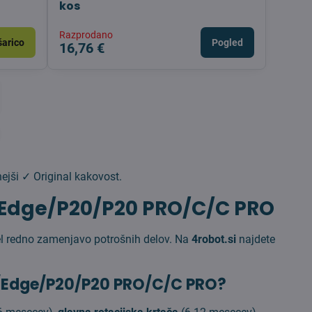
kos
Razprodano
šarico
Pogled
16,76 €
jši ✓ Original kakovost.
v/Edge/P20/P20 PRO/C/C PRO
kel redno zamenjavo potrošnih delov. Na
4robot.si
najdete
v/Edge/P20/P20 PRO/C/C PRO?