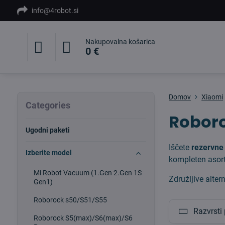
info@4robot.si
Nakupovalna košarica
0 €
Domov
Xiaomi
Categories
Roboro
Ugodni paketi
Iščete
rezervne
Izberite model
kompleten asort
Mi Robot Vacuum (1.Gen 2.Gen 1S
Združljive alter
Gen1)
Roborock s50/S51/S55
Razvrsti 
Roborock S5(max)/S6(max)/S6