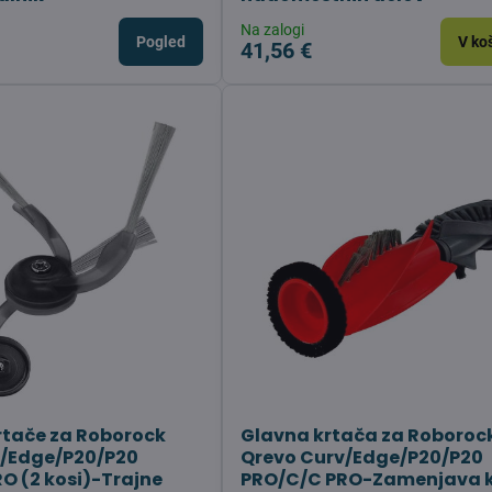
Na zalogi
Pogled
V ko
41,56 €
rtače za Roborock
Glavna krtača za Roboroc
v/Edge/P20/P20
Qrevo Curv/Edge/P20/P20
O (2 kosi)-Trajne
PRO/C/C PRO-Zamenjava 