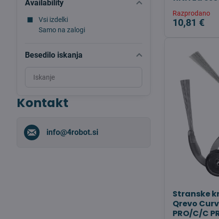
Availability
Razprodano
Vsi izdelki
10,81 €
Samo na zalogi
Besedilo iskanja
Search
filter
results
Kontakt
by
fulltext
info​@4robot​.si
Stranske k
Qrevo Cur
PRO/C/C PR