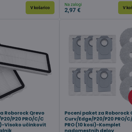
Na zalogi
V košarico
V ko
2,97 €
 za Roborock Qrevo
Poceni paket za Roborock 
/P20/P20 PRO/C/C
Curv/Edge/P20/P20 PRO/C
i)-Visoko učinkovit
PRO (10 kosi)-Komplet
salnik
nadomestnih delov