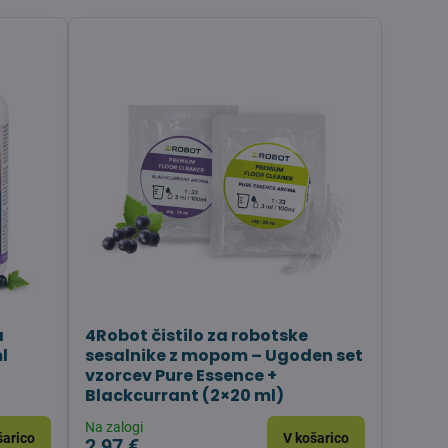
a
4Robot čistilo za robotske
l
sesalnike z mopom – Ugoden set
vzorcev Pure Essence +
Blackcurrant (2×20 ml)
Na zalogi
šarico
V košarico
2,97 €