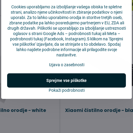
Na zalogi
V košarico
V ko
1,97 €
Cookies uporabljamo za izboljšanje vašega obiska te spletne
strani, analizo njene učinkovitosti in zbiranje podatkov o njeni
uporabi. Za to lahko uporabimo orodja in storitve tretjih oseb,
zbrane podatke pa lahko posredujemo partnerjem v EU, ZDA ali
drugih državah. Piškotki se uporabljajo za izboljšanje ustreznosti
oglasov s strani Google Ads –
podrobnosti tukaj
ali Meta –
podrobnosti tukaj
(Facebook, Instagram).S klikom na 'Sprejmi
vse piškotke' izjavljate, da se strinjate s to obdelavo. Spodaj
lahko najdete podrobne informacije ali prilagodite svoje
nastavitve.
Izjava o zasebnosti
Sprejme vse piškotke
Pokaži podrobnosti
ilno orodje - white
Xiaomi čistilno orodje - bl