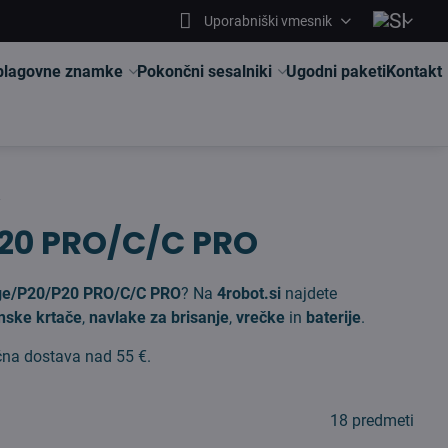
Uporabniški vmesnik
 blagovne znamke
Pokončni sesalniki
Ugodni paketi
Kontakt
O
20 PRO/C/C PRO
Edge/P20/P20 PRO/C/C PRO
? Na
4robot.si
najdete
anske krtače
,
navlake za brisanje
,
vrečke
in
baterije
.
čna dostava nad 55 €.
18
predmeti