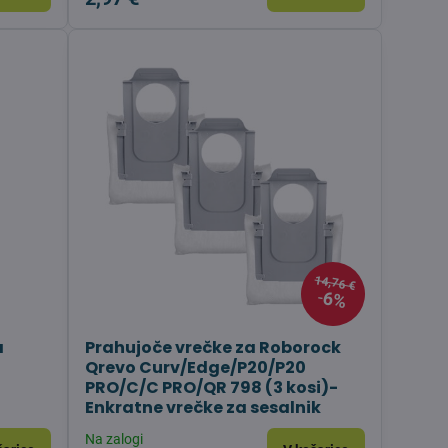
14,76 €
6%
a
Prahujoče vrečke za Roborock
Qrevo Curv/Edge/P20/P20
PRO/C/C PRO/QR 798 (3 kosi)-
Enkratne vrečke za sesalnik
Na zalogi