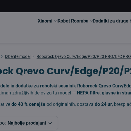
Xiaomi
iRobot Roomba
Dodatki za druge
Izberite model
Roborock Qrevo Curv/Edge/P20/P20 PRO/C/C PR
ck Qrevo Curv/Edge/P20/P
 dele in dodatke za robotski sesalnik Roborock Qrevo Curv/
iman združljivih delov za ta model —
HEPA filtre
,
glavne in str
native
do 40 % cenejše
od originalnih, dostava
do 24 ur
, brezpla
po:
Najbolje prodajani