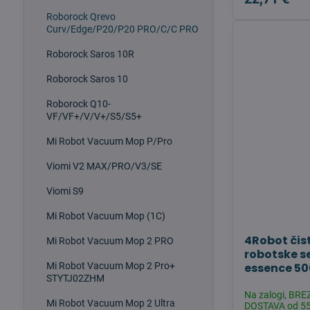
Roborock Qrevo
Curv/Edge/P20/P20 PRO/C/C PRO
Roborock Saros 10R
Roborock Saros 10
Roborock Q10-
VF/VF+/V/V+/S5/S5+
Mi Robot Vacuum Mop P/Pro
Viomi V2 MAX/PRO/V3/SE
Viomi S9
Mi Robot Vacuum Mop (1C)
4Robot čis
Mi Robot Vacuum Mop 2 PRO
robotske se
Mi Robot Vacuum Mop 2 Pro+
essence 5
STYTJ02ZHM
Na zalogi, BR
Mi Robot Vacuum Mop 2 Ultra
DOSTAVA od 55