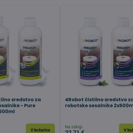
tilno sredstvo za
4Robot čistilno sredstvo z
salnike - Pure
robotske sesalnike 2x500m
x500ml
Na zalogi
V košarico
V ko
22,71 €