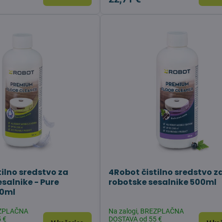
tilno sredstvo za
4Robot čistilno sredstvo z
salnike - Pure
robotske sesalnike 500ml
00ml
EZPLAČNA
Na zalogi, BREZPLAČNA
 €
DOSTAVA od 55 €