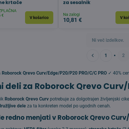
e krtače
za sesalnik
EZPLAČNA
Na zalogi
 €
V košarico
V ko
10,81 €
Ni več izdelkov.
1
2
za Roborock Qrevo Curv/Edge/P20/P20 PRO/C/C PRO
✓ 40% cene
i deli za Roborock Qrevo Cur
nik
Roborock Qrevo Curv
potrebuje za dolgotrajen življenjski ci
ružljive dele
za ta konkreten model po ugodnih cenah.
le redno menjati v Roborock Qrevo Cur