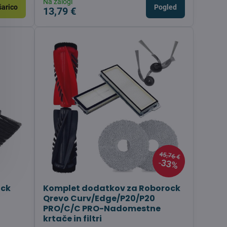
Na zalogi
šarico
Pogled
13,79 €
45,76 €
33%
ack
Komplet dodatkov za Roborock
Qrevo Curv/Edge/P20/P20
PRO/C/C PRO-Nadomestne
krtače in filtri