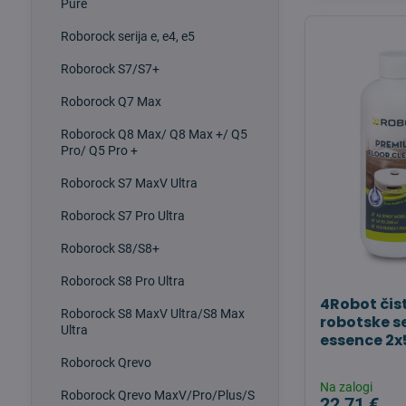
Pure
Roborock serija e, e4, e5
Roborock S7/S7+
Roborock Q7 Max
Roborock Q8 Max/ Q8 Max +/ Q5
Pro/ Q5 Pro +
Roborock S7 MaxV Ultra
Roborock S7 Pro Ultra
Roborock S8/S8+
Roborock S8 Pro Ultra
4Robot čis
Roborock S8 MaxV Ultra/S8 Max
robotske se
Ultra
essence 2
Roborock Qrevo
Na zalogi
Roborock Qrevo MaxV/Pro/Plus/S
22,71 €