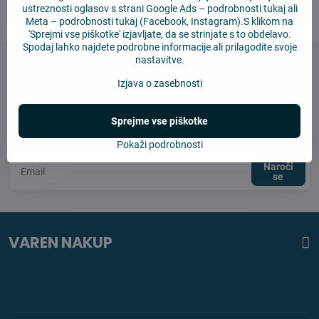
ustreznosti oglasov s strani Google Ads –
podrobnosti tukaj
ali
Meta –
podrobnosti tukaj
(Facebook, Instagram).S klikom na
'Sprejmi vse piškotke' izjavljate, da se strinjate s to obdelavo.
Spodaj lahko najdete podrobne informacije ali prilagodite svoje
nastavitve.
Izjava o zasebnosti
Newsletter
Sprejme vse piškotke
Naročite se na naše novice:
Pokaži podrobnosti
Naroči
se
VAREN NAKUP