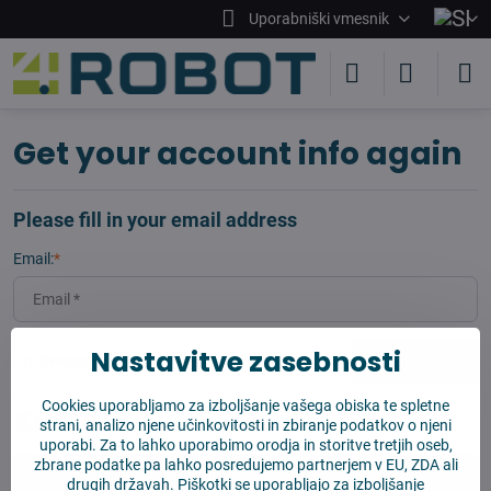
Uporabniški vmesnik
Get your account info again
Please fill in your email address
Email:
*
Nastavitve zasebnosti
*
(Obvezno)
Send details
Cookies uporabljamo za izboljšanje vašega obiska te spletne
Kontakt
strani, analizo njene učinkovitosti in zbiranje podatkov o njeni
uporabi. Za to lahko uporabimo orodja in storitve tretjih oseb,
zbrane podatke pa lahko posredujemo partnerjem v EU, ZDA ali
drugih državah. Piškotki se uporabljajo za izboljšanje
info​@4robot​.si