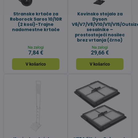
Stranske krtače za
Kovinsko stojalo za
Roborock Saros 10/10R
Dyson
(2 kosi)-Trajne
V6/V7/V8/V10/V11/V15/Outsiz
nadomestne krtače
sesalnike –
prostostoječi nosilec
brez vrtanja (črno)
Na zalogi
Na zalogi
7,84 €
29,66 €
V košarico
V košarico