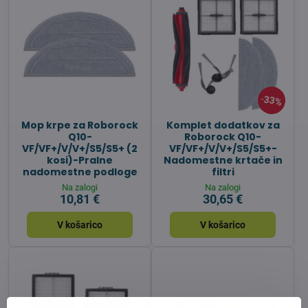
33%
Mop krpe za Roborock
Komplet dodatkov za
Q10-
Roborock Q10-
VF/VF+/V/V+/S5/S5+ (2
VF/VF+/V/V+/S5/S5+-
kosi)-Pralne
Nadomestne krtače in
nadomestne podloge
filtri
Na zalogi
Na zalogi
10,81 €
30,65 €
V košarico
V košarico