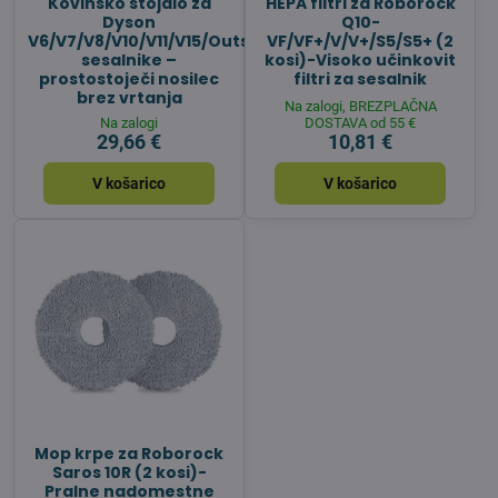
Kovinsko stojalo za
HEPA filtri za Roborock
Dyson
Q10-
V6/V7/V8/V10/V11/V15/Outsize
VF/VF+/V/V+/S5/S5+ (2
sesalnike –
kosi)-Visoko učinkovit
prostostoječi nosilec
filtri za sesalnik
brez vrtanja
Na zalogi, BREZPLAČNA
Na zalogi
DOSTAVA od 55 €
29,66 €
10,81 €
V košarico
V košarico
Mop krpe za Roborock
Saros 10R (2 kosi)-
Pralne nadomestne