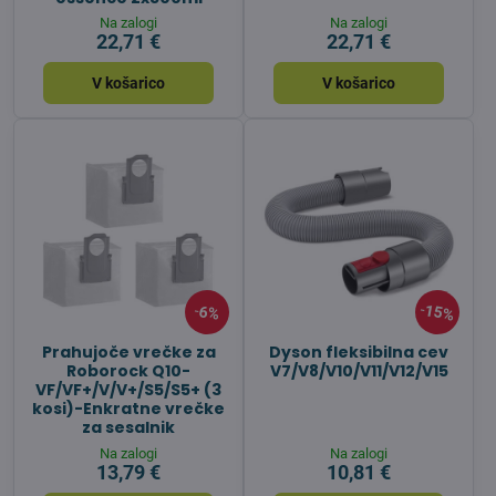
Na zalogi
Na zalogi
22,71 €
22,71 €
V košarico
V košarico
15%
6%
Prahujoče vrečke za
Dyson fleksibilna cev
Roborock Q10-
V7/V8/V10/V11/V12/V15
VF/VF+/V/V+/S5/S5+ (3
kosi)-Enkratne vrečke
za sesalnik
Na zalogi
Na zalogi
13,79 €
10,81 €