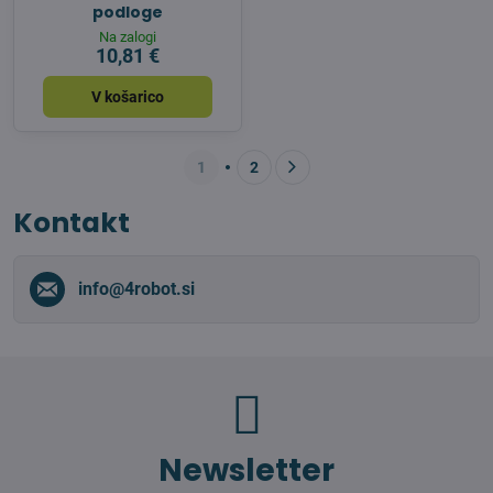
podloge
Na zalogi
10,81 €
V košarico
1
2
Kontakt
info​@4robot​.si
Newsletter