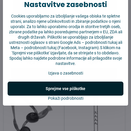
Nastavitve zasebnosti
Cookies uporabljamo za izboljšanje vašega obiska te spletne
strani, analizo njene učinkovitosti in zbiranje podatkov o njeni
uporabi. Za to lahko uporabimo orodja in storitve tretjih oseb,
zbrane podatke pa lahko posredujemo partnerjem v EU, ZDA ali
HEPA filtri za Roborock
4Robot USB Drive 8GB
drugih državah. Piškotki se uporabljajo za izboljšanje
Saros 10R (2 kosi)-
ustreznosti oglasov s strani Google Ads –
podrobnosti tukaj
ali
Visoko učinkovit filtri
Meta –
podrobnosti tukaj
(Facebook, Instagram).S klikom na
za sesalnik
'Sprejmi vse piškotke' izjavljate, da se strinjate s to obdelavo.
Na zalogi
Na zalogi
Spodaj lahko najdete podrobne informacije ali prilagodite svoje
10,81 €
5,90 €
nastavitve.
Izjava o zasebnosti
V košarico
V košarico
Sprejme vse piškotke
Pokaži podrobnosti