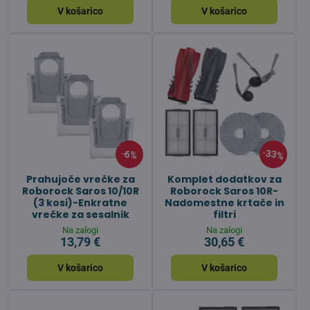
V košarico
V košarico
33%
6%
Prahujoče vrečke za
Komplet dodatkov za
Roborock Saros 10/10R
Roborock Saros 10R-
(3 kosi)-Enkratne
Nadomestne krtače in
vrečke za sesalnik
filtri
Na zalogi
Na zalogi
13,79 €
30,65 €
V košarico
V košarico