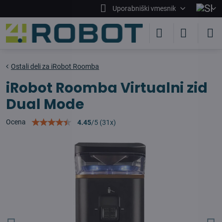
Uporabniški vmesnik
Ostali deli za iRobot Roomba
iRobot Roomba Virtualni zid
Dual Mode
Ocena
4.45
/
5
(
31
x)