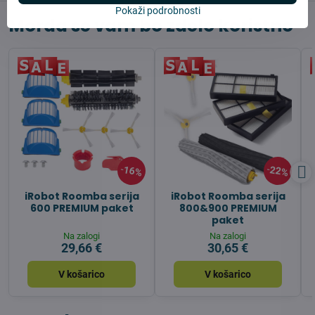
Pokaži podrobnosti
Morda se vam bo zdelo koristno
16%
22%
iRobot Roomba serija
iRobot Roomba serija
600 PREMIUM paket
800&900 PREMIUM
paket
Na zalogi
Na zalogi
29,66 €
30,65 €
V košarico
V košarico