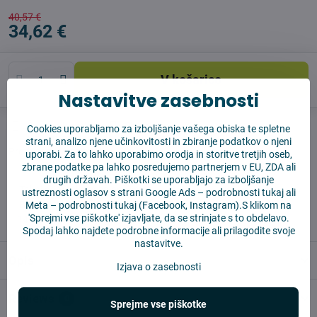
40,57 €
34,62 €
V košarico
Nastavitve zasebnosti
Časovnik nadzora
Shippings
Cookies uporabljamo za izboljšanje vašega obiska te spletne
strani, analizo njene učinkovitosti in zbiranje podatkov o njeni
Producent:
Vysajto.sk
uporabi. Za to lahko uporabimo orodja in storitve tretjih oseb,
zbrane podatke pa lahko posredujemo partnerjem v EU, ZDA ali
drugih državah. Piškotki se uporabljajo za izboljšanje
✅ Takoj pripravljeno za pošiljanje
ustreznosti oglasov s strani Google Ads –
podrobnosti tukaj
ali
✅ BREZPLAČNA dostava nad 55 EUR
Meta –
podrobnosti tukaj
(Facebook, Instagram).S klikom na
'Sprejmi vse piškotke' izjavljate, da se strinjate s to obdelavo.
✅14 dni za vračilo blaga
Spodaj lahko najdete podrobne informacije ali prilagodite svoje
nastavitve.
Opis
Izjava o zasebnosti
Reviews
0
Sprejme vse piškotke