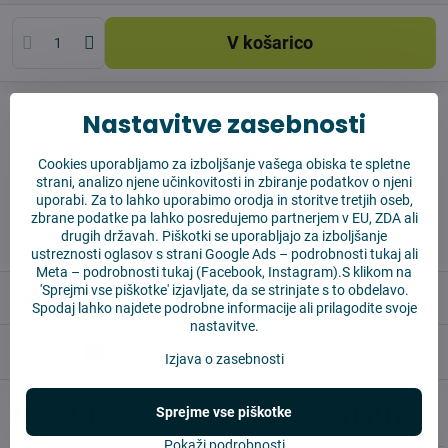
V košarico
Časovnik nadzora
Shippings
Nastavitve zasebnosti
Producent:
Vysajto.sk
Cookies uporabljamo za izboljšanje vašega obiska te spletne
strani, analizo njene učinkovitosti in zbiranje podatkov o njeni
✅ Takoj pripravljeno za pošiljanje
uporabi. Za to lahko uporabimo orodja in storitve tretjih oseb,
zbrane podatke pa lahko posredujemo partnerjem v EU, ZDA ali
✅ BREZPLAČNA dostava nad 55 EUR
drugih državah. Piškotki se uporabljajo za izboljšanje
✅14 dni za vračilo blaga
ustreznosti oglasov s strani Google Ads –
podrobnosti tukaj
ali
Meta –
podrobnosti tukaj
(Facebook, Instagram).S klikom na
'Sprejmi vse piškotke' izjavljate, da se strinjate s to obdelavo.
Opis
Spodaj lahko najdete podrobne informacije ali prilagodite svoje
nastavitve.
Reviews
0
Izjava o zasebnosti
Morda se vam bo zdelo koristno
Sprejme vse piškotke
Pokaži podrobnosti