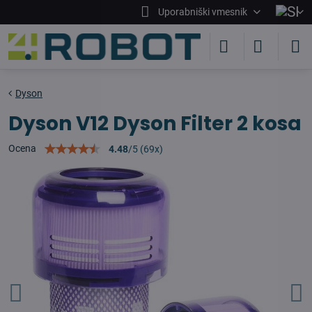
Uporabniški vmesnik
Dyson
Dyson V12 Dyson Filter 2 kosa
Ocena
4.48
/
5
(
69
x)