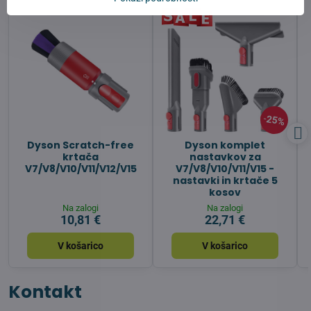
25%
Dyson Scratch-free
Dyson komplet
krtača
nastavkov za
V7/V8/V10/V11/V12/V15
V7/V8/V10/V11/V15 -
nastavki in krtače 5
kosov
Na zalogi
Na zalogi
10,81 €
22,71 €
V košarico
V košarico
Kontakt