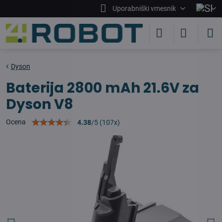
Uporabniški vmesnik
Dyson
Baterija 2800 mAh 21.6V za
Dyson V8
Ocena
4.38
/
5
(
107
x)