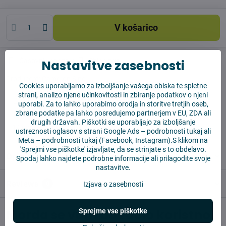
V košarico
Časovnik nadzora
Shippings
Nastavitve zasebnosti
Producent:
Cameron Sino
Cookies uporabljamo za izboljšanje vašega obiska te spletne
strani, analizo njene učinkovitosti in zbiranje podatkov o njeni
uporabi. Za to lahko uporabimo orodja in storitve tretjih oseb,
✅ Takoj pripravljeno za pošiljanje
zbrane podatke pa lahko posredujemo partnerjem v EU, ZDA ali
✅ BREZPLAČNA dostava nad 55 EUR
drugih državah. Piškotki se uporabljajo za izboljšanje
✅14 dni za vračilo blaga
ustreznosti oglasov s strani Google Ads –
podrobnosti tukaj
ali
Meta –
podrobnosti tukaj
(Facebook, Instagram).S klikom na
'Sprejmi vse piškotke' izjavljate, da se strinjate s to obdelavo.
Opis
Spodaj lahko najdete podrobne informacije ali prilagodite svoje
nastavitve.
Reviews
0
Izjava o zasebnosti
Morda se vam bo zdelo koristno
Sprejme vse piškotke