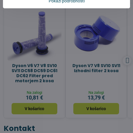
Pokaži podrobnosti
Dyson V6 V7 V8 SV10
Dyson V7 V8 SV10 SV11
SV11 DC58 DC59 DC61
Izhodni filter 2 kosa
DC62 Filter pred
motorjem 2 kosa
Na zalogi
Na zalogi
10,81 €
13,79 €
V košarico
V košarico
Kontakt