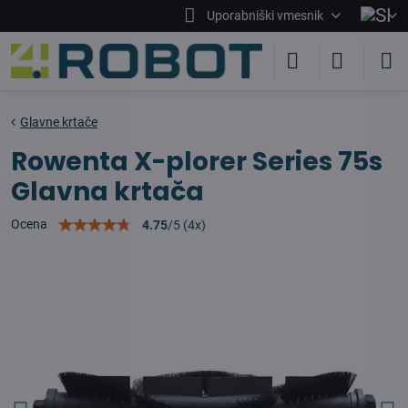
Uporabniški vmesnik
Glavne krtače
Rowenta X-plorer Series 75s
Glavna krtača
Ocena
4.75
/
5
(
4
x)