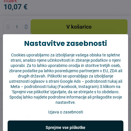
11,08 €
10,07 €
V košarico
Nastavitve zasebnosti
Časovnik nadzora
Shippings
Cookies uporabljamo za izboljšanje vašega obiska te spletne
Producent:
Vysajto.sk
strani, analizo njene učinkovitosti in zbiranje podatkov o njeni
uporabi. Za to lahko uporabimo orodja in storitve tretjih oseb,
zbrane podatke pa lahko posredujemo partnerjem v EU, ZDA ali
✅ Takoj pripravljeno za pošiljanje
drugih državah. Piškotki se uporabljajo za izboljšanje
✅ BREZPLAČNA dostava nad 55 EUR
ustreznosti oglasov s strani Google Ads –
podrobnosti tukaj
ali
✅14 dni za vračilo blaga
Meta –
podrobnosti tukaj
(Facebook, Instagram).S klikom na
'Sprejmi vse piškotke' izjavljate, da se strinjate s to obdelavo.
Spodaj lahko najdete podrobne informacije ali prilagodite svoje
Opis
nastavitve.
Izjava o zasebnosti
Reviews
0
Sprejme vse piškotke