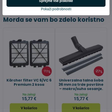
Sprejme vse piškotke
Reviews
0
Pokaži podrobnosti
Morda se vam bo zdelo koristno
11%
27%
Kärcher filter VC 6/VC 6
Univerzalna talna šoba
Premium 2 kosa
36 mm za trde površine
– mokro/suho sesanje.
Na zalogi
Na zalogi
15,77 €
15,77 €
V košarico
V košarico