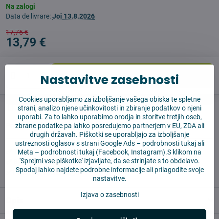
Na zalogi
Data de livrare:
Joi
13.8.2026
17,75 €
13,79 €
V košarico
Nastavitve zasebnosti
Cookies uporabljamo za izboljšanje vašega obiska te spletne
Časovnik nadzora
Shippings
strani, analizo njene učinkovitosti in zbiranje podatkov o njeni
uporabi. Za to lahko uporabimo orodja in storitve tretjih oseb,
Producent:
Vysajto.sk
zbrane podatke pa lahko posredujemo partnerjem v EU, ZDA ali
drugih državah. Piškotki se uporabljajo za izboljšanje
ustreznosti oglasov s strani Google Ads –
podrobnosti tukaj
ali
✅ Takoj pripravljeno za pošiljanje
Meta –
podrobnosti tukaj
(Facebook, Instagram).S klikom na
'Sprejmi vse piškotke' izjavljate, da se strinjate s to obdelavo.
✅ BREZPLAČNA dostava nad 55 EUR
Spodaj lahko najdete podrobne informacije ali prilagodite svoje
✅14 dni za vračilo blaga
nastavitve.
Izjava o zasebnosti
Opis