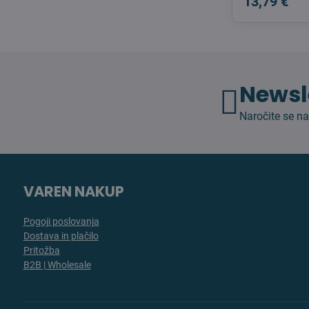
13,79 €
Newsl
Naročite se na
VAREN NAKUP
Pogoji poslovanja
Dostava in plačilo
Pritožba
B2B | Wholesale