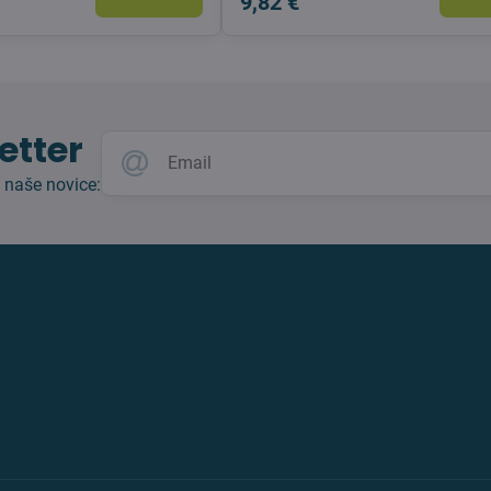
9,82 €
etter
 naše novice: