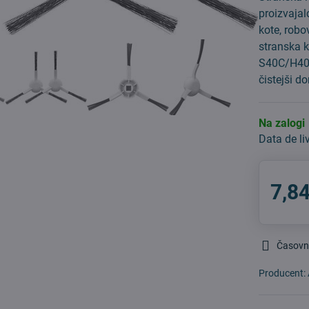
proizvajal
kote, rob
stranska 
S40C/H40,
čistejši 
Na zalogi
Data de li
7,84
Časovn
Producent: