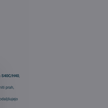
m S40C/H40
,
iti prah,
odaljšujejo