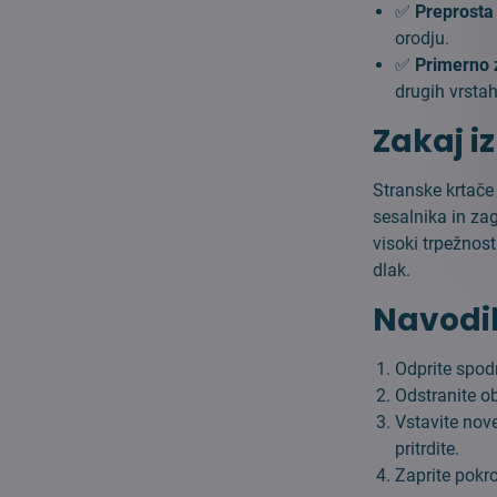
✅
Preprosta
orodju.
✅
Primerno 
drugih vrstah
Zakaj i
Stranske krtač
sesalnika in za
visoki trpežnos
dlak.
Navodil
Odprite spod
Odstranite ob
Vstavite nov
pritrdite.
Zaprite pokro