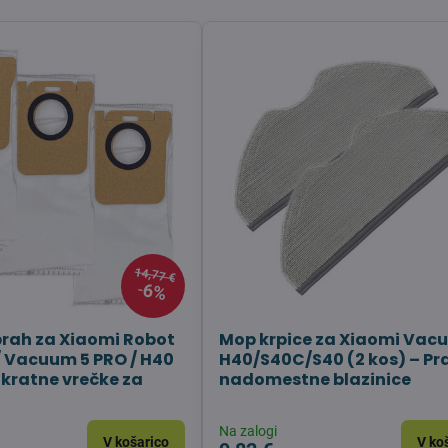
14,77 €
6%
prah za Xiaomi Robot
Mop krpice za Xiaomi Vac
 Vacuum 5 PRO / H40
H40/S40C/S40 (2 kos) – Pr
nkratne vrečke za
nadomestne blazinice
Na zalogi
V košarico
V ko