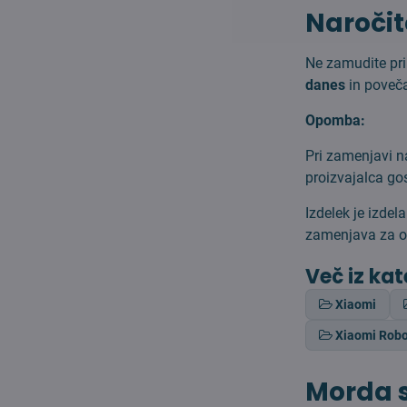
Naročit
Ne zamudite pr
danes
in poveča
Opomba:
Pri zamenjavi n
proizvajalca go
Izdelek je izdel
zamenjava za o
Več iz kat
Xiaomi
Xiaomi Rob
Morda s