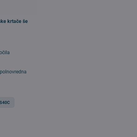
ske krtače še
očila
e polnovredna
 S40C