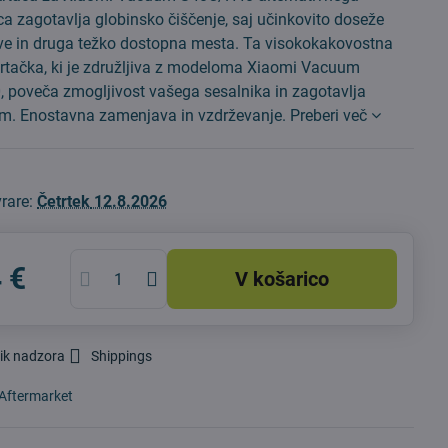
ca zagotavlja globinsko čiščenje, saj učinkovito doseže
ove in druga težko dostopna mesta. Ta visokokakovostna
krtačka, ki je združljiva z modeloma Xiaomi Vacuum
 poveča zmogljivost vašega sesalnika in zagotavlja
dom. Enostavna zamenjava in vzdrževanje.
Preberi več
vrare:
Četrtek
12.8.2026
 €
V košarico
ik nadzora
Shippings
Aftermarket