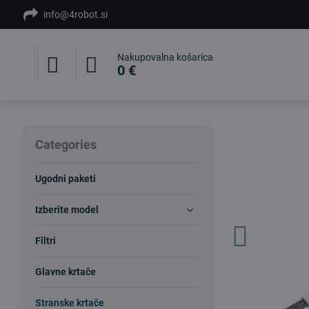
info@4robot.si
Nakupovalna košarica
0 €
Categories
Ugodni paketi
Izberite model
Filtri
Glavne krtače
Stranske krtače