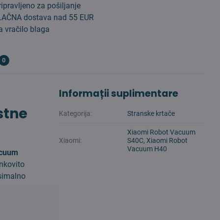
ipravljeno za pošiljanje
AČNA dostava nad 55 EUR
 vračilo blaga
0
Informații suplimentare
stne
Kategorija:
Stranske krtače
Xiaomi Robot Vacuum
Xiaomi:
S40C, Xiaomi Robot
Vacuum H40
acuum
nkovito
ksimalno