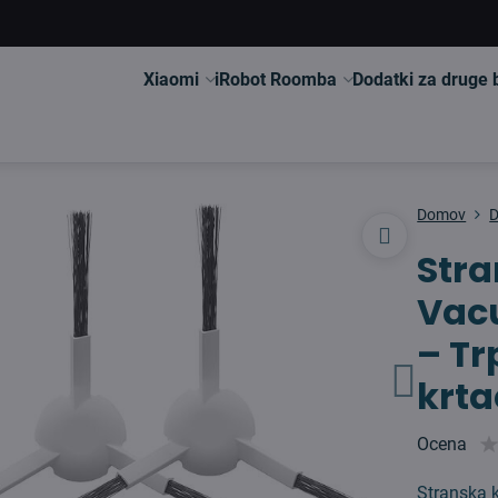
Xiaomi
iRobot Roomba
Dodatki za druge
Domov
Stra
Vac
– T
krta
Ocena
Stranska 