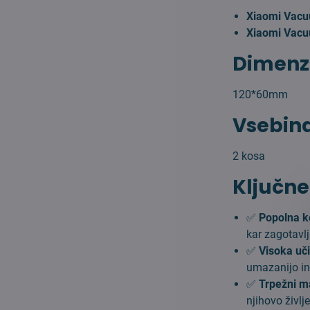
Xiaomi Vac
Xiaomi Vac
Dimenzi
120*60mm
Vsebina
2 kosa
Ključne
✅
Popolna k
kar zagotavl
✅
Visoka uči
umazanijo in 
✅
Trpežni ma
njihovo življ