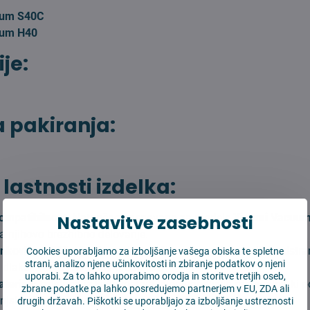
uum S40C
uum H40
je:
 pakiranja:
 lastnosti izdelka:
ompatibilnost:
Nastavitve zasebnosti
Natančno zasnovano za modele
Xiaomi Vacuu
ja njihovo brezhibno delovanje.
nkovitost čiščenja:
Stranske krtačke pomagajo temeljito odstran
Cookies uporabljamo za izboljšanje vašega obiska te spletne
strani, analizo njene učinkovitosti in zbiranje podatkov o njeni
dlake iz kotov in robov prostorov.
uporabi. Za to lahko uporabimo orodja in storitve tretjih oseb,
teriali:
Izdelano iz kakovostnih in prilagodljivih materialov, ki p
zbrane podatke pa lahko posredujemo partnerjem v EU, ZDA ali
enjsko dobo in zmogljivost.
drugih državah. Piškotki se uporabljajo za izboljšanje ustreznosti