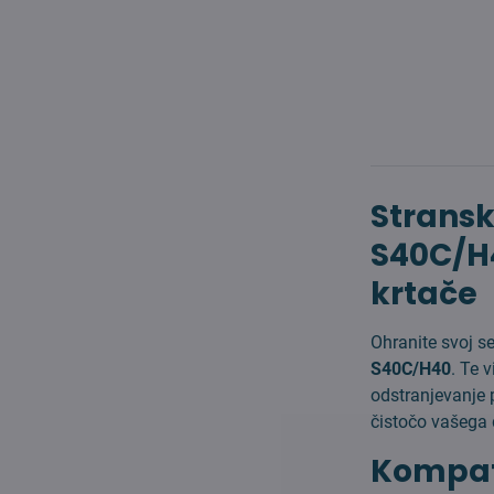
Strans
S40C/H
krtače
Ohranite svoj s
S40C/H40
. Te 
odstranjevanje 
čistočo vašega
Kompati