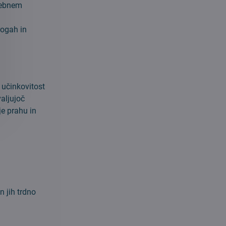
sebnem
rogah in
učinkovitost
aljujoč
je prahu in
 in jih trdno