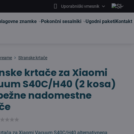
Uporabniški vmesnik
 blagovne znamke
Pokončni sesalniki
Ugodni paketi
Kontakt
Dreame
Stranske krtače
nske krtače za Xiaomi
uum S40C/H40 (2 kosa)
rpežne nadomestne
če
krtača za Xiaomi Vacuum S40C/H40 alternativnega