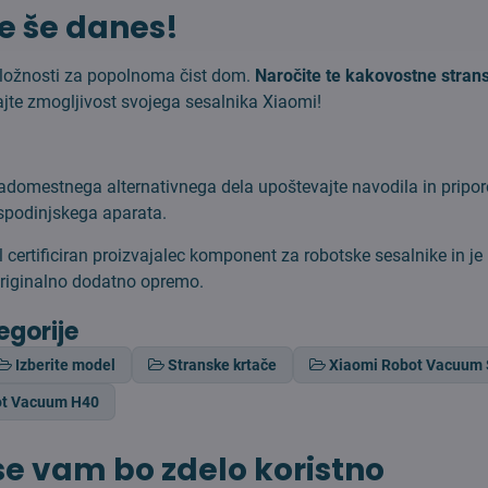
e še danes!
iložnosti za popolnoma čist dom.
Naročite te kakovostne stran
jte zmogljivost svojega sesalnika Xiaomi!
adomestnega alternativnega dela upoštevajte navodila in pripor
spodinjskega aparata.
al certificiran proizvajalec komponent za robotske sesalnike in j
riginalno dodatno opremo.
egorije
Izberite model
Stranske krtače
Xiaomi Robot Vacuum
ot Vacuum H40
e vam bo zdelo koristno