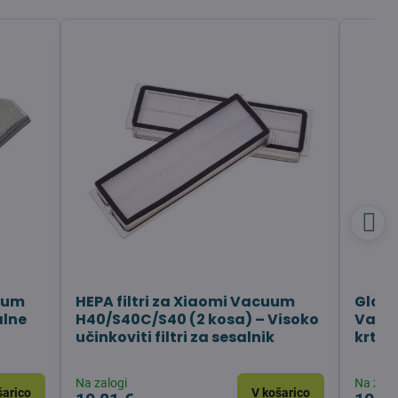
uum
HEPA filtri za Xiaomi Vacuum
Glavn
alne
H40/S40C/S40 (2 kosa) – Visoko
Vacu
učinkoviti filtri za sesalnik
krtač
Na zalogi
Na zalo
šarico
V košarico