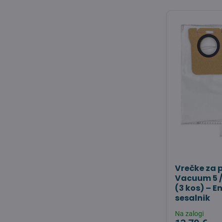
Vrečke za 
Vacuum 5 /
(3 kos) – E
sesalnik
Na zalogi