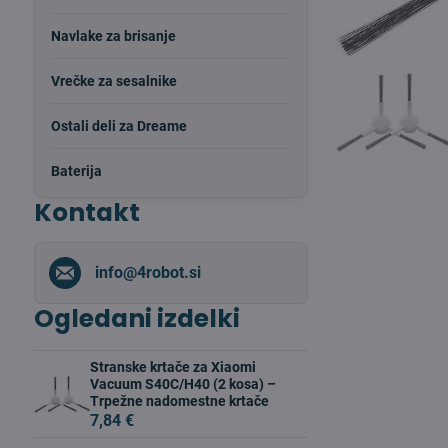
Navlake za brisanje
Vrečke za sesalnike
Ostali deli za Dreame
Baterija
Kontakt
info​@4robot​.si
Ogledani izdelki
Stranske krtače za Xiaomi
Vacuum S40C/H40 (2 kosa) –
Trpežne nadomestne krtače
7,84 €