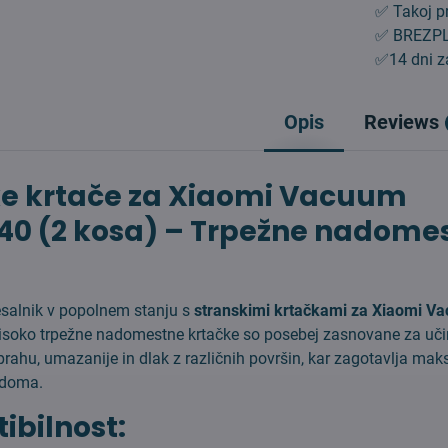
✅ Takoj pr
✅ BREZPL
✅14 dni za
Opis
Reviews
ke krtače za Xiaomi Vacuum
40 (2 kosa) – Trpežne nadome
esalnik v popolnem stanju s
stranskimi krtačkami za Xiaomi V
visoko trpežne nadomestne krtačke so posebej zasnovane za uči
prahu, umazanije in dlak z različnih površin, kar zagotavlja ma
 doma.
bilnost: