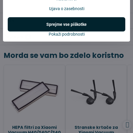
✅14 dni za vračilo blaga
Izjava o zasebnosti
Opis
Sprejme vse piškotke
Pokaži podrobnosti
Reviews
0
Morda se vam bo zdelo koristno
HEPA filtri za Xiaomi
Stranske krtače za
Vacuum H40/S40C/S40
Xiaomi Vacuum