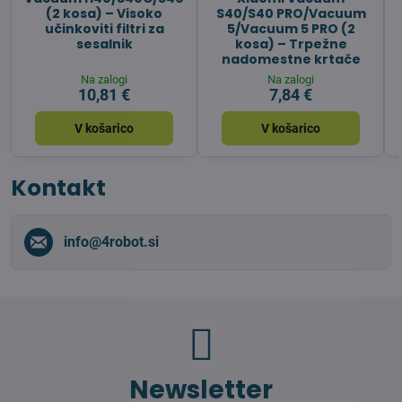
(2 kosa) – Visoko
S40/S40 PRO/Vacuum
učinkoviti filtri za
5/Vacuum 5 PRO (2
sesalnik
kosa) – Trpežne
nadomestne krtače
Na zalogi
Na zalogi
10,81 €
7,84 €
V košarico
V košarico
Kontakt
info​@4robot​.si
Newsletter