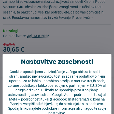
za mop, ki so vsi zasnovani za združljivost z modeli Xiaomi Robot
Vacuum S40. Idealen za izboljšanje zmogljivosti in učinkovitosti
sesanja, ta paket nudi vse, kar potrebujete, da bo vaš dom čist in
svež. Enostavna namestitev in vzdrževanje.
Preberi več
Na zalogi
Data de livrare:
Joi
13.8.2026
45,76 €
30,65 €
Nastavitve zasebnosti
V košarico
Cookies uporabljamo za izboljšanje vašega obiska te spletne
strani, analizo njene učinkovitosti in zbiranje podatkov o njeni
uporabi. Za to lahko uporabimo orodja in storitve tretjih oseb,
Časovnik nadzora
Shippings
zbrane podatke pa lahko posredujemo partnerjem v EU, ZDA ali
drugih državah. Piškotki se uporabljajo za izboljšanje
Producent:
Aftermarket
ustreznosti oglasov s strani Google Ads –
podrobnosti tukaj
ali
Meta –
podrobnosti tukaj
(Facebook, Instagram).S klikom na
'Sprejmi vse piškotke' izjavljate, da se strinjate s to obdelavo.
✅ Takoj pripravljeno za pošiljanje
Spodaj lahko najdete podrobne informacije ali prilagodite svoje
✅ BREZPLAČNA dostava nad 55 EUR
nastavitve.