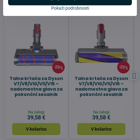
Morda se vam bo zdelo koristno
Pokaži podrobnosti
20%
20%
Talna krtača za Dyson
Talna krtača za Dyson
V7/V8/V10/V11/V15 –
V7/V8/V10/V11/V15 –
nadomestna glava za
nadomestna glava za
pokončni sesalnik
pokončni sesalnik
Na zalogi
Na zalogi
39,58 €
39,58 €
V košarico
V košarico