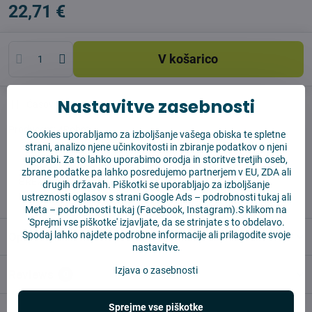
22,71 €
V košarico
Nastavitve zasebnosti
Časovnik nadzora
Shippings
Producent:
4Robot
Cookies uporabljamo za izboljšanje vašega obiska te spletne
strani, analizo njene učinkovitosti in zbiranje podatkov o njeni
uporabi. Za to lahko uporabimo orodja in storitve tretjih oseb,
✅ Takoj pripravljeno za pošiljanje
zbrane podatke pa lahko posredujemo partnerjem v EU, ZDA ali
✅ BREZPLAČNA dostava nad 55 EUR
drugih državah. Piškotki se uporabljajo za izboljšanje
✅14 dni za vračilo blaga
ustreznosti oglasov s strani Google Ads –
podrobnosti tukaj
ali
Meta –
podrobnosti tukaj
(Facebook, Instagram).S klikom na
'Sprejmi vse piškotke' izjavljate, da se strinjate s to obdelavo.
Spodaj lahko najdete podrobne informacije ali prilagodite svoje
Opis
nastavitve.
Izjava o zasebnosti
Reviews
0
Sprejme vse piškotke