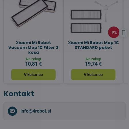
9%
Xiaomi Mi Robot
Xiaomi Mi Robot Mop 1C
Vacuum Mop 1C Filter 2
STANDARD paket
kosa
Na zalogi
Na zalogi
10,81 €
19,74 €
V košarico
V košarico
Kontakt
info​@4robot​.si