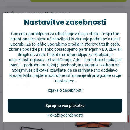
Časovnik nadzora
Shippings
Nastavitve zasebnosti
Producent:
Vysajto.sk
Cookies uporabljamo za izboljšanje vašega obiska te spletne
strani, analizo njene učinkovitosti in zbiranje podatkov o njeni
✅ Takoj pripravljeno za pošiljanje
uporabi. Za to lahko uporabimo orodja in storitve tretjih oseb,
✅ BREZPLAČNA dostava nad 55 EUR
zbrane podatke pa lahko posredujemo partnerjem v EU, ZDA ali
✅14 dni za vračilo blaga
drugih državah. Piškotki se uporabljajo za izboljšanje
ustreznosti oglasov s strani Google Ads –
podrobnosti tukaj
ali
Meta –
podrobnosti tukaj
(Facebook, Instagram).S klikom na
Opis
'Sprejmi vse piškotke' izjavljate, da se strinjate s to obdelavo.
Spodaj lahko najdete podrobne informacije ali prilagodite svoje
nastavitve.
Reviews
0
Izjava o zasebnosti
Morda se vam bo zdelo koristno
Sprejme vse piškotke
Pokaži podrobnosti