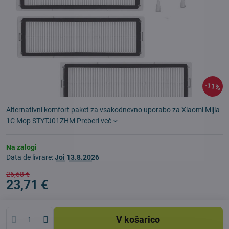
11%
Alternativni komfort paket za vsakodnevno uporabo za Xiaomi Mijia
1C Mop STYTJ01ZHM
Preberi več
Na zalogi
Data de livrare:
Joi
13.8.2026
26,68 €
23,71 €
V košarico