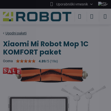
Uporabniški vmesnik
Ugodni paketi
Xiaomi Mi Robot Mop 1C
KOMFORT paket
Ocena
4.89
/
5
(
19
x)