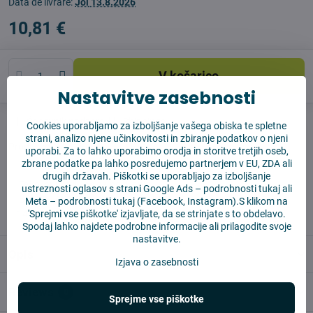
Data de livrare:
Joi
13.8.2026
10,81 €
V košarico
Nastavitve zasebnosti
Časovnik nadzora
Shippings
Cookies uporabljamo za izboljšanje vašega obiska te spletne
strani, analizo njene učinkovitosti in zbiranje podatkov o njeni
Producent:
Vysajto.sk
uporabi. Za to lahko uporabimo orodja in storitve tretjih oseb,
zbrane podatke pa lahko posredujemo partnerjem v EU, ZDA ali
drugih državah. Piškotki se uporabljajo za izboljšanje
✅ Takoj pripravljeno za pošiljanje
ustreznosti oglasov s strani Google Ads –
podrobnosti tukaj
ali
✅ BREZPLAČNA dostava nad 55 EUR
Meta –
podrobnosti tukaj
(Facebook, Instagram).S klikom na
'Sprejmi vse piškotke' izjavljate, da se strinjate s to obdelavo.
✅14 dni za vračilo blaga
Spodaj lahko najdete podrobne informacije ali prilagodite svoje
nastavitve.
Opis
Izjava o zasebnosti
Reviews
0
Sprejme vse piškotke