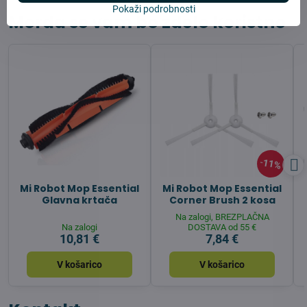
Pokaži podrobnosti
Morda se vam bo zdelo koristno
11%
Mi Robot Mop Essential
Mi Robot Mop Essential
Glavna krtača
Corner Brush 2 kosa
Na zalogi, BREZPLAČNA
Na zalogi
DOSTAVA od 55 €
10,81 €
7,84 €
V košarico
V košarico