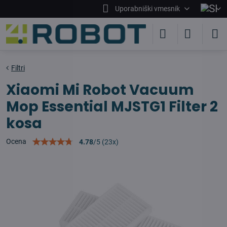
Uporabniški vmesnik
Filtri
Xiaomi Mi Robot Vacuum
Mop Essential MJSTG1 Filter 2
kosa
Ocena
4.78
/
5
(
23
x)