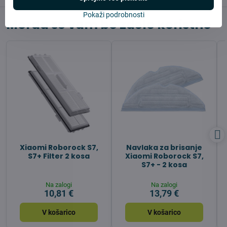
Pokaži podrobnosti
Morda se vam bo zdelo koristno
Xiaomi Roborock S7,
Navlaka za brisanje
S7+ Filter 2 kosa
Xiaomi Roborock S7,
S7+ - 2 kosa
Na zalogi
Na zalogi
10,81 €
13,79 €
V košarico
V košarico