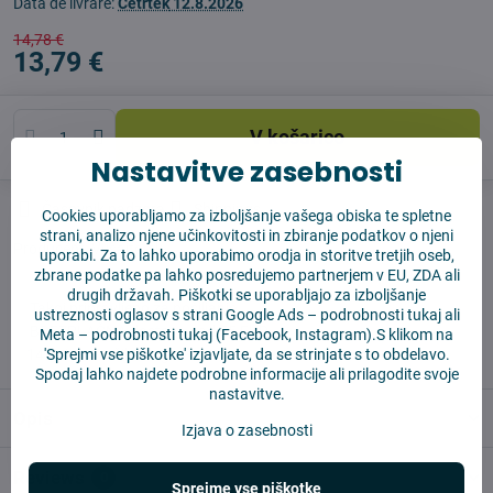
Data de livrare:
Četrtek
12.8.2026
14,78 €
13,79 €
V košarico
Nastavitve zasebnosti
Časovnik nadzora
Shippings
Cookies uporabljamo za izboljšanje vašega obiska te spletne
strani, analizo njene učinkovitosti in zbiranje podatkov o njeni
Producent:
Vysajto.sk
uporabi. Za to lahko uporabimo orodja in storitve tretjih oseb,
zbrane podatke pa lahko posredujemo partnerjem v EU, ZDA ali
drugih državah. Piškotki se uporabljajo za izboljšanje
✅ Takoj pripravljeno za pošiljanje
ustreznosti oglasov s strani Google Ads –
podrobnosti tukaj
ali
✅ BREZPLAČNA dostava nad 55 EUR
Meta –
podrobnosti tukaj
(Facebook, Instagram).S klikom na
✅14 dni za vračilo blaga
'Sprejmi vse piškotke' izjavljate, da se strinjate s to obdelavo.
Spodaj lahko najdete podrobne informacije ali prilagodite svoje
nastavitve.
Opis
Izjava o zasebnosti
Reviews
0
Sprejme vse piškotke