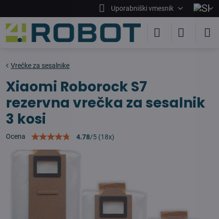
Uporabniški vmesnik
Vrečke za sesalnike
Xiaomi Roborock S7
rezervna vrečka za sesalnik
3 kosi
Ocena
4.78
/
5
(
18
x)