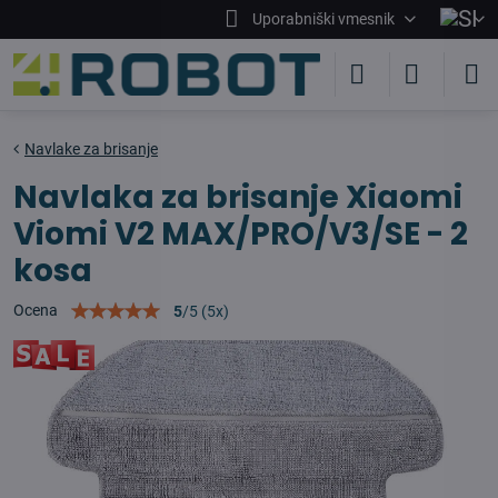
Uporabniški vmesnik
Navlake za brisanje
Navlaka za brisanje Xiaomi
Viomi V2 MAX/PRO/V3/SE - 2
kosa
Ocena
5
/
5
(
5
x)