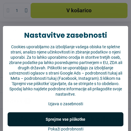
V košarico
Časovnik nadzora
Shippings
Nastavitve zasebnosti
Producent:
Vysajto.sk
Cookies uporabljamo za izboljšanje vašega obiska te spletne
strani, analizo njene učinkovitosti in zbiranje podatkov o njeni
✅ Takoj pripravljeno za pošiljanje
uporabi. Za to lahko uporabimo orodja in storitve tretjih oseb,
✅ BREZPLAČNA dostava nad 55 EUR
zbrane podatke pa lahko posredujemo partnerjem v EU, ZDA ali
drugih državah. Piškotki se uporabljajo za izboljšanje
✅14 dni za vračilo blaga
ustreznosti oglasov s strani Google Ads –
podrobnosti tukaj
ali
Meta –
podrobnosti tukaj
(Facebook, Instagram).S klikom na
'Sprejmi vse piškotke' izjavljate, da se strinjate s to obdelavo.
Opis
Spodaj lahko najdete podrobne informacije ali prilagodite svoje
nastavitve.
Reviews
0
Izjava o zasebnosti
Morda se vam bo zdelo koristno
Sprejme vse piškotke
Pokaži podrobnosti