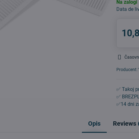
Na zalogi
Data de li
10,
Časovn
Producent:
✅ Takoj pr
✅ BREZPL
✅14 dni za
Opis
Reviews