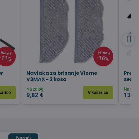
11,81 €
8,83 €
11%
16%
er
Navlaka za brisanje Viome
Preho
V3MAX - 2 kosa
sesal
Na zalogi
Na zalo
šarico
V košarico
9,82 €
13,79
Naroči