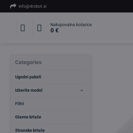
info@4robot.si
Nakupovalna košarica
0 €
Categories
Ugodni paketi
Izberite model
Filtri
Glavne krtače
Stranske krtače