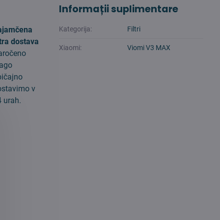
Informații suplimentare
ajamčena
Kategorija:
Filtri
tra dostava
Xiaomi:
Viomi V3 MAX
aročeno
lago
bičajno
ostavimo v
 urah.