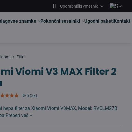
Uporabniški vmesnik
 blagovne znamke
Pokončni sesalniki
Ugodni paketi
Kontakt
iaomi
Filtri
mi Viomi V3 MAX Filter 2
a
5
/
5
(
3
x)
vni hepa filter za Xiaomi Viomi V3MAX, Model: RVCLM27B
oba
Preberi več