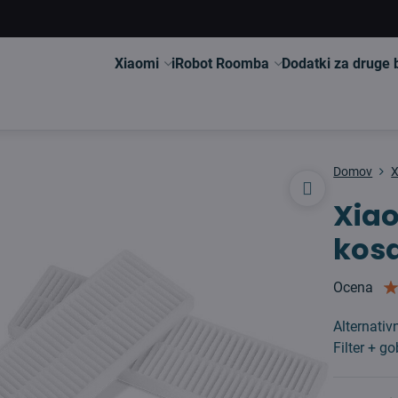
Xiaomi
iRobot Roomba
Dodatki za druge
Domov
X
Xiao
kos
Ocena
Alternati
Filter + g