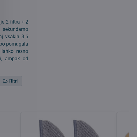
e 2 filtra + 2
e sekundarno
aj vsakih 3-6
m bo pomagala
j lahko resno
mi, ampak od
Filtri