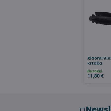
Xiaomi Vi
krtača
Na zalogi
11,80 €
Newsl