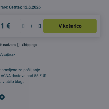
vrare:
Četrtek
12.8.2026
81 €
V košarico
ik nadzora
Shippings
Vysajto.sk
ipravljeno za pošiljanje
AČNA dostava nad 55 EUR
 vračilo blaga
0