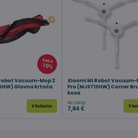
9,82 €
10%
 Robot Vacuum-Mop 2
Xiaomi Mi Robot Vacuum-
1SHW) Glavna krtača
Pro (MJST1SHW) Corner Bru
kosa
Na zalogi
V košarico
V ko
7,84 €