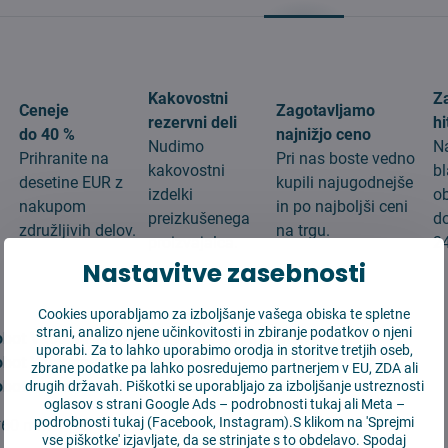
Kakovostni
Z
Ceneje
Zagotavljamo
rezervni deli
hi
do 40 %
najnižjo ceno
Nudimo
N
Prihranite na
Pri nas boste vedno
kakovostni
b
desetine EUR z
kupili najugodnejše
izdelki
o
nakupom
in po najboljši ceni
preizkušenega
d
združljivih delov.
na trgu.
proizvajalca.
24
Nastavitve zasebnosti
Cookies uporabljamo za izboljšanje vašega obiska te spletne
strani, analizo njene učinkovitosti in zbiranje podatkov o njeni
obot Vacuum-Mop 2 Pro White (MJST1SHW)
uporabi. Za to lahko uporabimo orodja in storitve tretjih oseb,
obot Vacuum-Mop 2 Pro Black (MJST1SHW)
zbrane podatke pa lahko posredujemo partnerjem v EU, ZDA ali
obot Vacuum-Mop 2 Lite/MJSTL
drugih državah. Piškotki se uporabljajo za izboljšanje ustreznosti
oglasov s strani Google Ads –
podrobnosti tukaj
ali Meta –
podrobnosti tukaj
(Facebook, Instagram).S klikom na 'Sprejmi
0*60 mm
vse piškotke' izjavljate, da se strinjate s to obdelavo. Spodaj