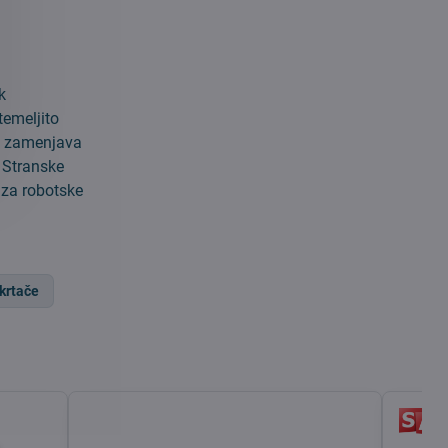
k
temeljito
va zamenjava
 Stranske
 za robotske
krtače