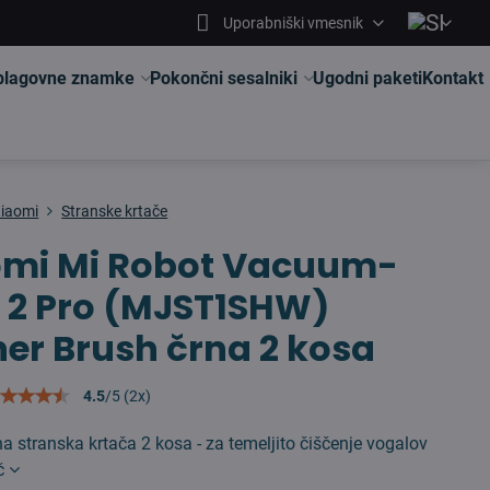
Uporabniški vmesnik
 blagovne znamke
Pokončni sesalniki
Ugodni paketi
Kontakt
iaomi
Stranske krtače
omi Mi Robot Vacuum-
 2 Pro (MJST1SHW)
er Brush črna 2 kosa
4.5
/
5
(
2
x)
na stranska krtača 2 kosa - za temeljito čiščenje vogalov
č