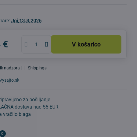
vrare:
Joi
13.8.2026
 €
V košarico
ik nadzora
Shippings
Vysajto.sk
ipravljeno za pošiljanje
AČNA dostava nad 55 EUR
 vračilo blaga
0