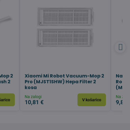
Mop 2
Xiaomi Mi Robot Vacuum-Mop 2
Navla
sh 2
Pro (MJST1SHW) Hepa Filter 2
Robo
kosa
(MJST
Na zalogi
Na zalo
šarico
V košarico
10,81 €
9,82 