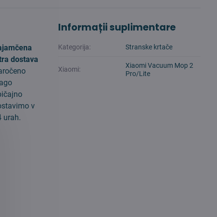
Informații suplimentare
ajamčena
Kategorija:
Stranske krtače
tra dostava
Xiaomi Vacuum Mop 2
Xiaomi:
aročeno
Pro/Lite
lago
bičajno
ostavimo v
 urah.