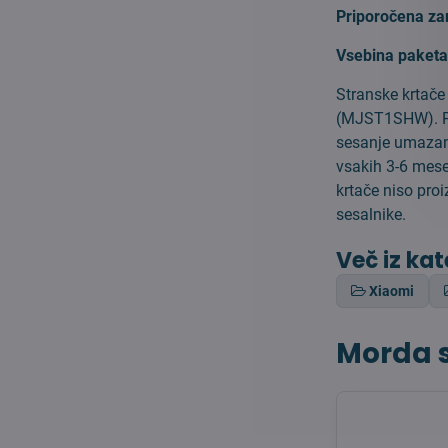
Priporočena z
Vsebina paketa
Stranske krtač
(MJST1SHW). Pak
sesanje umazani
vsakih 3-6 mese
krtače niso pro
sesalnike.
Več iz kat
Xiaomi
Morda s