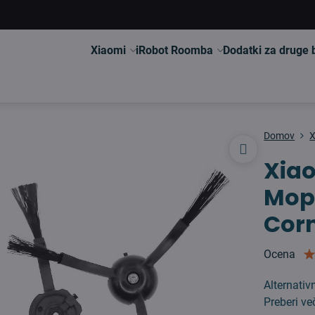
Xiaomi
iRobot Roomba
Dodatki za druge
Domov
X
Xia
Mop
Corn
Ocena
Alternativ
Preberi ve