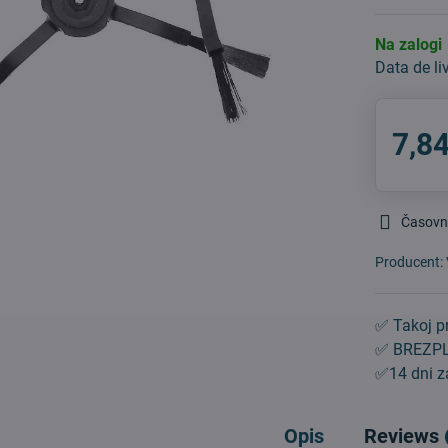
Na zalogi
Data de li
7,84
Časovn
Producent:
✅ Takoj pr
✅ BREZPL
✅14 dni za
Opis
Reviews