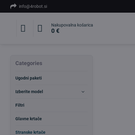
info@4robot.si
Nakupovalna košarica
0 €
Categories
Ugodni paketi
Izberite model
Filtri
Glavne krtače
Stranske krtače