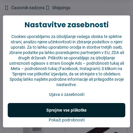
Časovnik nadzora
Shippings
Producent:
Vysajto.sk
Nastavitve zasebnosti
✅ Takoj pripravljeno za pošiljanje
Cookies uporabljamo za izboljšanje vašega obiska te spletne
✅ BREZPLAČNA dostava nad 55 EUR
strani, analizo njene učinkovitosti in zbiranje podatkov o njeni
✅14 dni za vračilo blaga
uporabi. Za to lahko uporabimo orodja in storitve tretjih oseb,
zbrane podatke pa lahko posredujemo partnerjem v EU, ZDA ali
drugih državah. Piškotki se uporabljajo za izboljšanje
ustreznosti oglasov s strani Google Ads –
podrobnosti tukaj
ali
Opis
Meta –
podrobnosti tukaj
(Facebook, Instagram).S klikom na
'Sprejmi vse piškotke' izjavljate, da se strinjate s to obdelavo.
Spodaj lahko najdete podrobne informacije ali prilagodite svoje
Reviews
0
nastavitve.
Izjava o zasebnosti
Morda se vam bo zdelo koristno
Sprejme vse piškotke
Pokaži podrobnosti