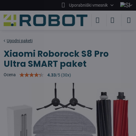
Uporabniški vmesnik
Ugodni paketi
Xiaomi Roborock S8 Pro
Ultra SMART paket
Ocena
4.33
/
5
(
30
x)