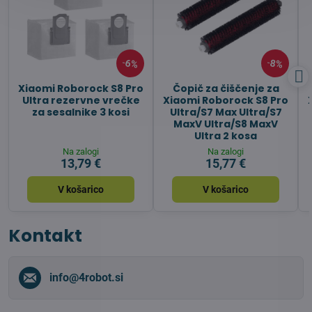
6%
8%
Xiaomi Roborock S8 Pro
Čopič za čiščenje za
Ultra rezervne vrečke
Xiaomi Roborock S8 Pro
za sesalnike 3 kosi
Ultra/S7 Max Ultra/S7
MaxV Ultra/S8 MaxV
Ultra 2 kosa
Na zalogi
Na zalogi
13,79 €
15,77 €
V košarico
V košarico
Kontakt
info​@4robot​.si