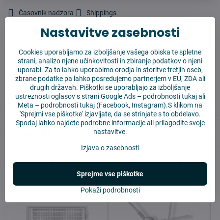
Časovnik nadzora
Shippings
Nastavitve zasebnosti
Producent:
Vysajto.sk
Cookies uporabljamo za izboljšanje vašega obiska te spletne
✅ Takoj pripravljeno za pošiljanje
strani, analizo njene učinkovitosti in zbiranje podatkov o njeni
✅ BREZPLAČNA dostava nad 55 EUR
uporabi. Za to lahko uporabimo orodja in storitve tretjih oseb,
✅14 dni za vračilo blaga
zbrane podatke pa lahko posredujemo partnerjem v EU, ZDA ali
drugih državah. Piškotki se uporabljajo za izboljšanje
ustreznosti oglasov s strani Google Ads –
podrobnosti tukaj
ali
Meta –
podrobnosti tukaj
(Facebook, Instagram).S klikom na
Opis
'Sprejmi vse piškotke' izjavljate, da se strinjate s to obdelavo.
Spodaj lahko najdete podrobne informacije ali prilagodite svoje
nastavitve.
Reviews
0
Izjava o zasebnosti
Morda se vam bo zdelo koristno
Sprejme vse piškotke
Pokaži podrobnosti