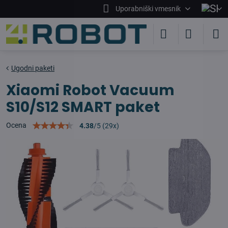
Uporabniški vmesnik
Ugodni paketi
Xiaomi Robot Vacuum
S10/S12 SMART paket
Ocena
4.38
/
5
(
29
x)