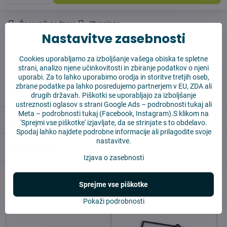
Časovnik nadzora
Shippings
Nastavitve zasebnosti
Producent:
Vysajto.sk
Cookies uporabljamo za izboljšanje vašega obiska te spletne
strani, analizo njene učinkovitosti in zbiranje podatkov o njeni
✅ Takoj pripravljeno za pošiljanje
uporabi. Za to lahko uporabimo orodja in storitve tretjih oseb,
✅ BREZPLAČNA dostava nad 55 EUR
zbrane podatke pa lahko posredujemo partnerjem v EU, ZDA ali
✅14 dni za vračilo blaga
drugih državah. Piškotki se uporabljajo za izboljšanje
ustreznosti oglasov s strani Google Ads –
podrobnosti tukaj
ali
Meta –
podrobnosti tukaj
(Facebook, Instagram).S klikom na
Opis
'Sprejmi vse piškotke' izjavljate, da se strinjate s to obdelavo.
Spodaj lahko najdete podrobne informacije ali prilagodite svoje
nastavitve.
Reviews
0
Izjava o zasebnosti
Morda se vam bo zdelo koristno
Sprejme vse piškotke
Pokaži podrobnosti