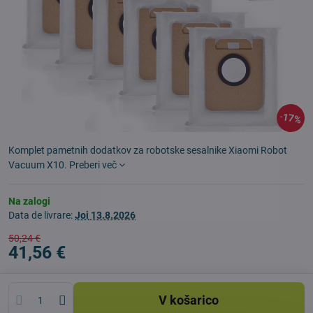
17%
Komplet pametnih dodatkov za robotske sesalnike Xiaomi Robot
Vacuum X10.
Preberi več
Na zalogi
Data de livrare:
Joi
13.8.2026
50,24 €
41,56 €
V košarico