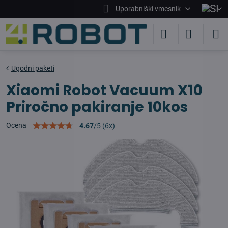
Uporabniški vmesnik
Ugodni paketi
Xiaomi Robot Vacuum X10
Priročno pakiranje 10kos
Ocena
4.67
/
5
(
6
x)