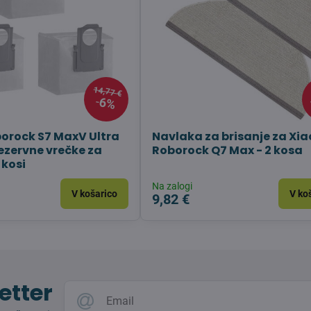
14,77 €
6%
orock S7 MaxV Ultra
Navlaka za brisanje za Xi
rezervne vrečke za
Roborock Q7 Max - 2 kosa
 kosi
Na zalogi
V košarico
V ko
9,82 €
etter