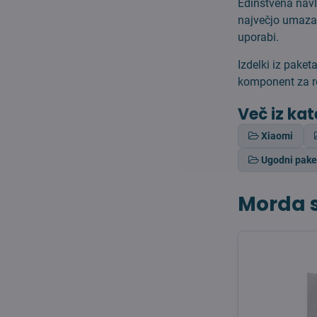
Edinstvena navl
največjo umazan
uporabi.
Izdelki iz paket
komponent za r
Več iz kat
Xiaomi
Ugodni pake
Morda s