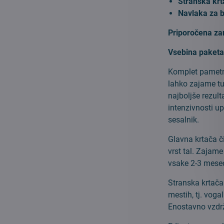
Stranska krt
Navlaka za b
Priporočena z
Vsebina paketa
Komplet pametni
lahko zajame tu
najboljše rezult
intenzivnosti up
sesalnik.
Glavna krtača č
vrst tal. Zajam
vsake 2-3 mesec
Stranska krtača
mestih, tj. vog
Enostavno vzdr