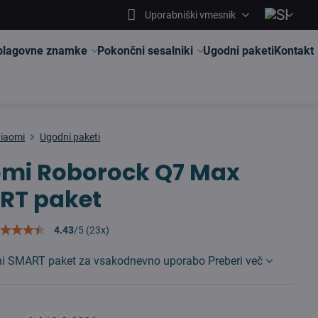
Uporabniški vmesnik
 blagovne znamke
Pokončni sesalniki
Ugodni paketi
Kontakt
iaomi
Ugodni paketi
omi Roborock Q7 Max
RT paket
4.43
/
5
(
23
x)
vni SMART paket za vsakodnevno uporabo
Preberi več