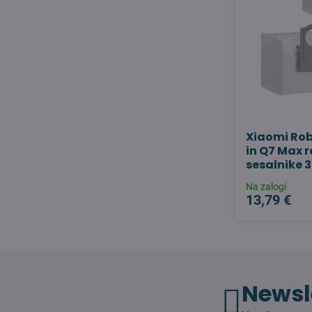
Xiaomi Rob
in Q7 Max 
sesalnike 3
Na zalogi
13,79 €
Newsl