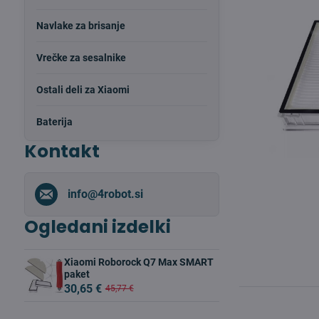
Navlake za brisanje
Vrečke za sesalnike
Ostali deli za Xiaomi
Baterija
Kontakt
info​@4robot​.si
Ogledani izdelki
Xiaomi Roborock Q7 Max SMART
paket
30,65 €
45,77 €