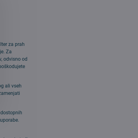
ter za prah
je. Za
v, odvisno od
 poškodujete
g ali vseh
 zamenjati
 dostopnih
 uporabe.