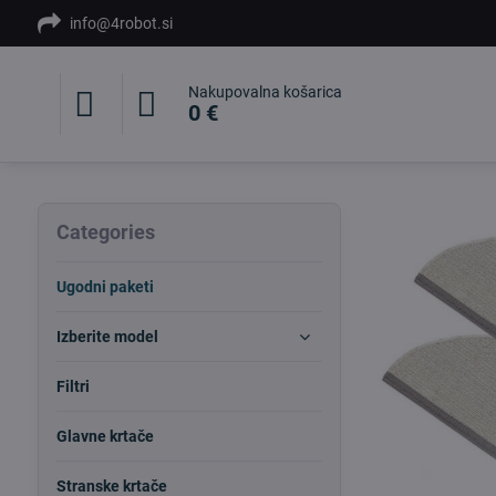
info@4robot.si
Nakupovalna košarica
0 €
Categories
Ugodni paketi
Izberite model
Filtri
Glavne krtače
Stranske krtače