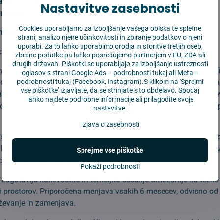
ača:
135*65 mm
Nastavitve zasebnosti
risanje:
295*120 mm
Cookies uporabljamo za izboljšanje vašega obiska te spletne
amenjava:
3 meseci
strani, analizo njene učinkovitosti in zbiranje podatkov o njeni
uporabi. Za to lahko uporabimo orodja in storitve tretjih oseb,
:
2 filtra, 1 glavno krtačo, 2 stranski krtači, 2 navlaki za brisanje
zbrane podatke pa lahko posredujemo partnerjem v EU, ZDA ali
drugih državah. Piškotki se uporabljajo za izboljšanje ustreznosti
h dodatkov za robotske sesalnike Xiaomi Roborock Q7 Max. Fil
oglasov s strani Google Ads –
podrobnosti tukaj
ali Meta –
podrobnosti tukaj
(Facebook, Instagram).S klikom na 'Sprejmi
di najmanjše prašne delce in preprečuje sekundarno onesnažen
vse piškotke' izjavljate, da se strinjate s to obdelavo. Spodaj
ate proizvajalec priporoča menjavo filtra vsaj vsakih 3-6 mesece
lahko najdete podrobne informacije ali prilagodite svoje
orabe. Pranje in izpiranje filtra ne priporočamo, saj lahko resno
nastavitve.
Izjava o zasebnosti
isti in pobira umazanijo s površin v vašem domu, bodisi s prepro
e lase, drobtine, prah. Krtačo za učinkovito sesanje priporočamo
Sprejme vse piškotke
e, odvisno od intenzivnosti uporabe.
Pokaži podrobnosti
 zagotavlja kakovostno in temeljito sesanje umazanije na težko
ali prostorov. Priporočena menjava vsakih 6 mesecev, odvisno od
ževanje in zamenjava.