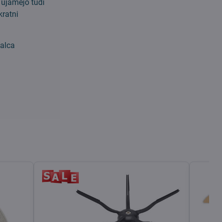
 ujamejo tudi
kratni
jalca