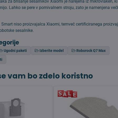
aka za brisanje sesalnikov Xiaomi je narejena iz mikrovlaken, ki
ijo. Lahko se pere v pomivalnem stroju, zato je namenjena več
a Smart niso proizvajalca Xiaomi, temveč certificiranega proizva
obotske sesalnike.
egorije
Ugodni paketi
Izberite model
Roborock Q7 Max
ti
e vam bo zdelo koristno