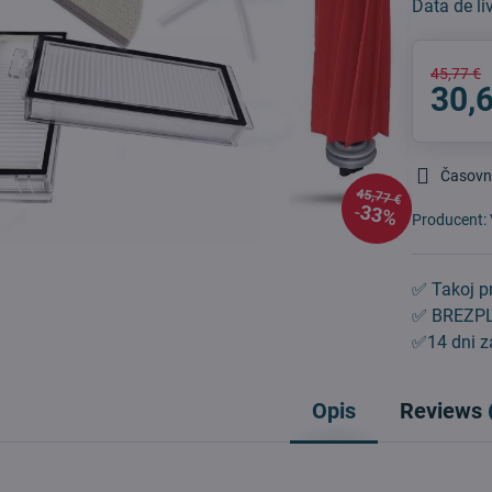
Data de li
45,77 €
30,
Časovn
45,77 €
33%
Producent:
✅ Takoj pr
✅ BREZPL
✅14 dni za
Opis
Reviews