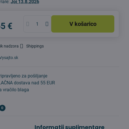
vrare:
Joi
13.8.2026
V košarico
65 €
ik nadzora
Shippings
Vysajto.sk
ipravljeno za pošiljanje
AČNA dostava nad 55 EUR
 vračilo blaga
0
Informații suplimentare