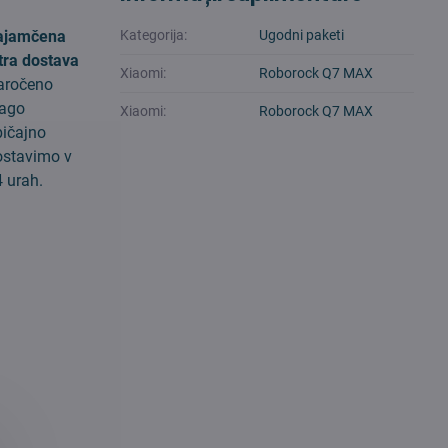
ajamčena
Kategorija:
Ugodni paketi
tra dostava
Xiaomi:
Roborock Q7 MAX
aročeno
lago
Xiaomi:
Roborock Q7 MAX
bičajno
ostavimo v
 urah.