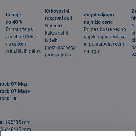
Kakovostni
Z
Ceneje
Zagotavljamo
rezervni deli
hi
do 40 %
najnižjo ceno
Nudimo
N
Prihranite na
Pri nas boste vedno
kakovostni
b
desetine EUR z
kupili najugodnejše
izdelki
o
nakupom
in po najboljši ceni
preizkušenega
d
združljivih delov.
na trgu.
proizvajalca.
24
rock Q7 Max
rock Q7 Max+
rock T8
a:
195*35 mm
06*46*15 mm