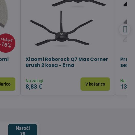
11,80 €
16%
aomi
Xiaomi Roborock Q7 Max Corner
Preho
Brush 2 kosa - črna
sesal
Na zalogi
Na zalo
šarico
V košarico
8,83 €
13,79
Naroči
se