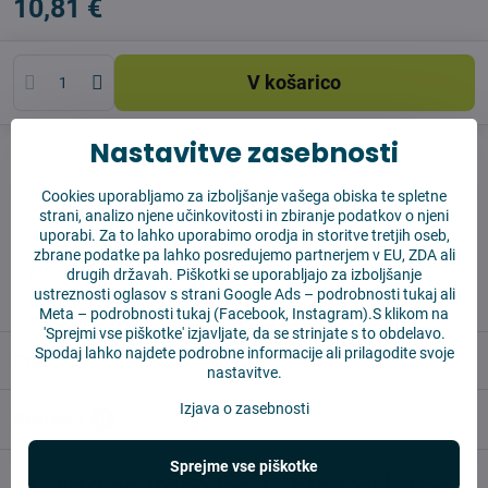
10,81 €
V košarico
Nastavitve zasebnosti
Časovnik nadzora
Shippings
Producent:
Vysajto.sk
Cookies uporabljamo za izboljšanje vašega obiska te spletne
strani, analizo njene učinkovitosti in zbiranje podatkov o njeni
uporabi. Za to lahko uporabimo orodja in storitve tretjih oseb,
✅ Takoj pripravljeno za pošiljanje
zbrane podatke pa lahko posredujemo partnerjem v EU, ZDA ali
✅ BREZPLAČNA dostava nad 55 EUR
drugih državah. Piškotki se uporabljajo za izboljšanje
ustreznosti oglasov s strani Google Ads –
podrobnosti tukaj
ali
✅14 dni za vračilo blaga
Meta –
podrobnosti tukaj
(Facebook, Instagram).S klikom na
'Sprejmi vse piškotke' izjavljate, da se strinjate s to obdelavo.
Spodaj lahko najdete podrobne informacije ali prilagodite svoje
Opis
nastavitve.
Izjava o zasebnosti
Reviews
0
Sprejme vse piškotke
Morda se vam bo zdelo koristno