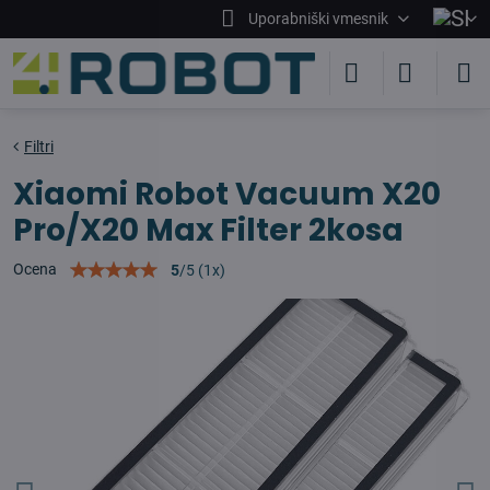
Uporabniški vmesnik
Filtri
Xiaomi Robot Vacuum X20
Pro/X20 Max Filter 2kosa
Ocena
5
/
5
(
1
x)