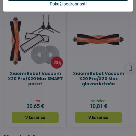
Pokaži podrobnosti
33%
Xiaomi Robot Vacuum
Xiaomi Robot Vacuum
X20 Pro/X20 Max SMART
X20 Pro/X20 Max
paket
glavna krtača
1 kos
Na zalogi
30,65 €
10,81 €
V košarico
V košarico