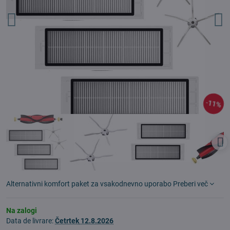
11%
Alternativni komfort paket za vsakodnevno uporabo
Preberi več
Na zalogi
Data de livrare:
Četrtek
12.8.2026