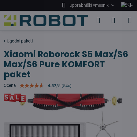
Uporabniški vmesnik
Ugodni paketi
Xiaomi Roborock S5 Max/S6
Max/S6 Pure KOMFORT
paket
Ocena
4.57
/
5
(
54
x)