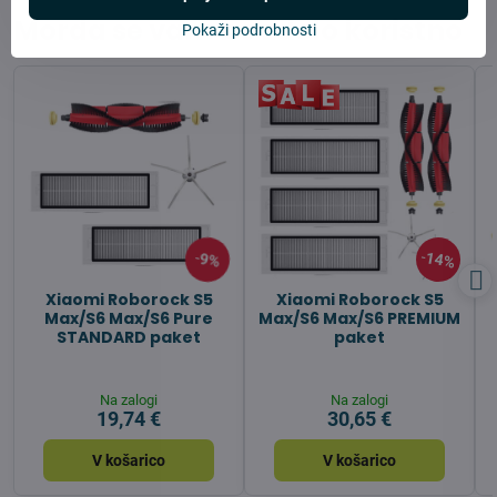
Morda se vam bo zdelo koristno
Pokaži podrobnosti
14%
9%
Xiaomi Roborock S5
Xiaomi Roborock S5
Max/S6 Max/S6 Pure
Max/S6 Max/S6 PREMIUM
STANDARD paket
paket
Na zalogi
Na zalogi
19,74 €
30,65 €
V košarico
V košarico