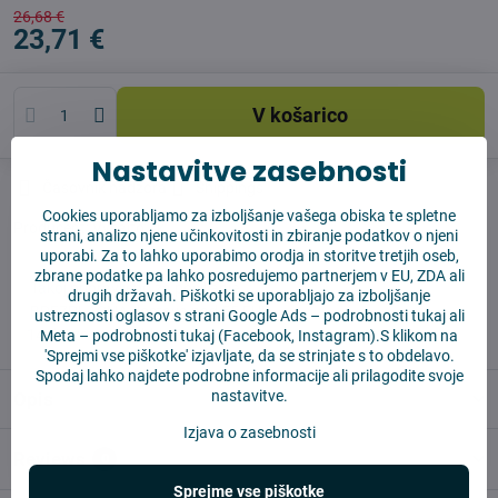
26,68 €
23,71 €
V košarico
Nastavitve zasebnosti
Časovnik nadzora
Shippings
Cookies uporabljamo za izboljšanje vašega obiska te spletne
Producent:
Vysajto.sk
strani, analizo njene učinkovitosti in zbiranje podatkov o njeni
uporabi. Za to lahko uporabimo orodja in storitve tretjih oseb,
zbrane podatke pa lahko posredujemo partnerjem v EU, ZDA ali
✅ Takoj pripravljeno za pošiljanje
drugih državah. Piškotki se uporabljajo za izboljšanje
✅ BREZPLAČNA dostava nad 55 EUR
ustreznosti oglasov s strani Google Ads –
podrobnosti tukaj
ali
✅14 dni za vračilo blaga
Meta –
podrobnosti tukaj
(Facebook, Instagram).S klikom na
'Sprejmi vse piškotke' izjavljate, da se strinjate s to obdelavo.
Spodaj lahko najdete podrobne informacije ali prilagodite svoje
nastavitve.
Opis
Izjava o zasebnosti
Reviews
0
Sprejme vse piškotke