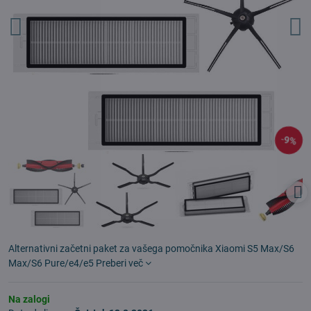
9%
Alternativni začetni paket za vašega pomočnika Xiaomi S5 Max/S6
Max/S6 Pure/e4/e5
Preberi več
Na zalogi