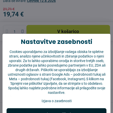
Data de livrare:
Četrtek
12.8.2026
21,71 €
19,74 €
V košarico
Nastavitve zasebnosti
Časovnik nadzora
Shippings
Cookies uporabljamo za izboljšanje vašega obiska te spletne
strani, analizo njene učinkovitosti in zbiranje podatkov o njeni
Producent:
Vysajto.sk
uporabi. Za to lahko uporabimo orodja in storitve tretjih oseb,
zbrane podatke pa lahko posredujemo partnerjem v EU, ZDA ali
drugih državah. Piškotki se uporabljajo za izboljšanje
✅ Takoj pripravljeno za pošiljanje
ustreznosti oglasov s strani Google Ads –
podrobnosti tukaj
ali
✅ BREZPLAČNA dostava nad 55 EUR
Meta –
podrobnosti tukaj
(Facebook, Instagram).S klikom na
✅14 dni za vračilo blaga
'Sprejmi vse piškotke' izjavljate, da se strinjate s to obdelavo.
Spodaj lahko najdete podrobne informacije ali prilagodite svoje
nastavitve.
Opis
Izjava o zasebnosti
Reviews
0