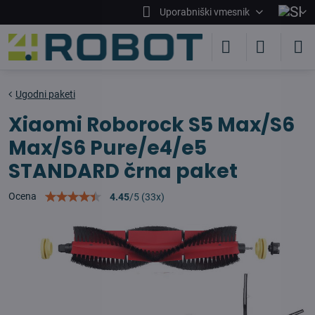
Uporabniški vmesnik
Ugodni paketi
Xiaomi Roborock S5 Max/S6
Max/S6 Pure/e4/e5
STANDARD črna paket
Ocena
4.45
/
5
(
33
x)