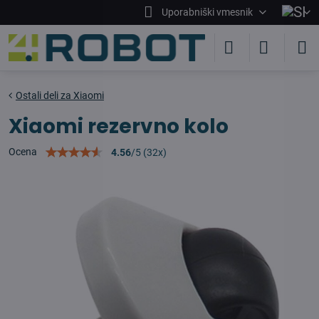
Uporabniški vmesnik
Ostali deli za Xiaomi
Xiaomi rezervno kolo
Ocena
4.56
/
5
(
32
x)