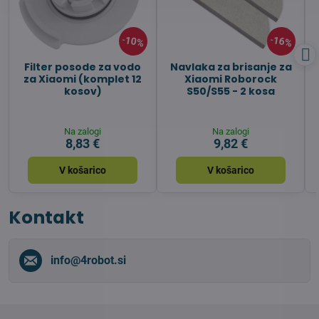
10%
16%
Filter posode za vodo
Navlaka za brisanje za
za Xiaomi (komplet 12
Xiaomi Roborock
kosov)
S50/S55 - 2 kosa
Na zalogi
Na zalogi
8,83 €
9,82 €
V košarico
V košarico
Kontakt
info​@4robot​.si