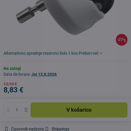
27%
Alternativno sprednje rezervno kolo 1 kos
Preberi več
Na zalogi
Data de livrare:
Joi
13.8.2026
12,10 €
8,83 €
V košarico
Časovnik nadzora
Shippings