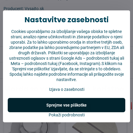
Producent:
Vysajto.sk
Nastavitve zasebnosti
✅ Takoj pripravljeno za pošiljanje
✅ BREZPLAČNA dostava nad 55 EUR
Cookies uporabljamo za izboljšanje vašega obiska te spletne
strani, analizo njene učinkovitosti in zbiranje podatkov o njeni
✅14 dni za vračilo blaga
uporabi. Za to lahko uporabimo orodja in storitve tretjih oseb,
zbrane podatke pa lahko posredujemo partnerjem v EU, ZDA ali
drugih državah. Piškotki se uporabljajo za izboljšanje
Opis
ustreznosti oglasov s strani Google Ads –
podrobnosti tukaj
ali
Meta –
podrobnosti tukaj
(Facebook, Instagram).S klikom na
'Sprejmi vse piškotke' izjavljate, da se strinjate s to obdelavo.
Reviews
0
Spodaj lahko najdete podrobne informacije ali prilagodite svoje
nastavitve.
Morda se vam bo zdelo koristno
Izjava o zasebnosti
Sprejme vse piškotke
Pokaži podrobnosti