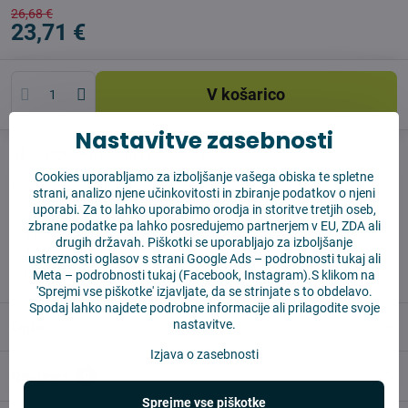
26,68 €
23,71 €
V košarico
Nastavitve zasebnosti
Časovnik nadzora
Shippings
Cookies uporabljamo za izboljšanje vašega obiska te spletne
Producent:
Vysajto.sk
strani, analizo njene učinkovitosti in zbiranje podatkov o njeni
uporabi. Za to lahko uporabimo orodja in storitve tretjih oseb,
zbrane podatke pa lahko posredujemo partnerjem v EU, ZDA ali
✅ Takoj pripravljeno za pošiljanje
drugih državah. Piškotki se uporabljajo za izboljšanje
✅ BREZPLAČNA dostava nad 55 EUR
ustreznosti oglasov s strani Google Ads –
podrobnosti tukaj
ali
✅14 dni za vračilo blaga
Meta –
podrobnosti tukaj
(Facebook, Instagram).S klikom na
'Sprejmi vse piškotke' izjavljate, da se strinjate s to obdelavo.
Spodaj lahko najdete podrobne informacije ali prilagodite svoje
nastavitve.
Opis
Izjava o zasebnosti
Reviews
0
Sprejme vse piškotke