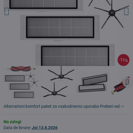
11%
Alternativni komfort paket za vsakodnevno uporabo
Preberi več
Na zalogi
Data de livrare:
Joi
13.8.2026