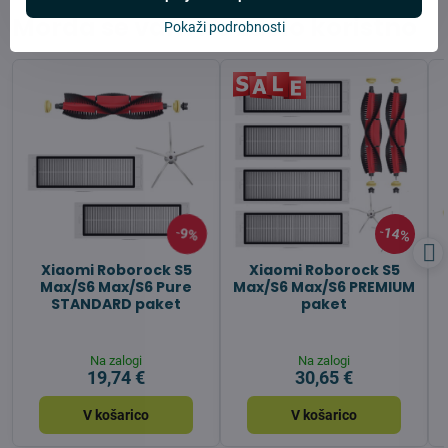
Morda se vam bo zdelo koristno
Pokaži podrobnosti
14%
9%
Xiaomi Roborock S5
Xiaomi Roborock S5
Max/S6 Max/S6 Pure
Max/S6 Max/S6 PREMIUM
STANDARD paket
paket
Na zalogi
Na zalogi
19,74 €
30,65 €
V košarico
V košarico