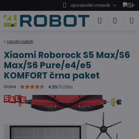
Uporabniški vmesnik
Ugodni paketi
Xiaomi Roborock S5 Max/S6
Max/S6 Pure/e4/e5
KOMFORT črna paket
Ocena
4.55
/
5
(
33
x)